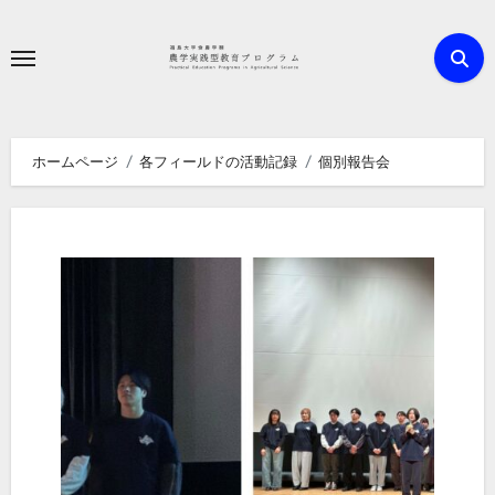
内
容
を
ス
キ
ホームページ
各フィールドの活動記録
個別報告会
ッ
プ