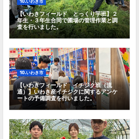
10.いわき市
【いわきフィールド とっくり芋班】２
年生・３年生合同で圃場の管理作業と調
査を行いました。
10.いわき市
【いわきフィールド イチジク班（流
通）】いわき産イチジクに関するアンケ
ートの予備調査を行いました。