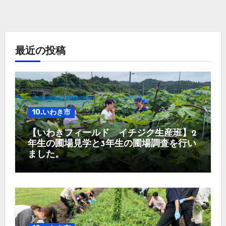
最近の投稿
10.いわき市
【いわきフィールド イチジク生産班】2
年生の圃場見学と3年生の圃場調査を行い
ました。