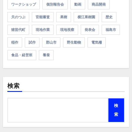
ワークショップ
個別報告会
動画
商品開発
天のつぶ
官能審査
果樹
横江果樹園
歴史
猪苗代町
現地作業
現地視察
発表会
福島市
稲作
試作
郡山市
野生動物
電気柵
食品・経営班
養蚕
検索
検
索