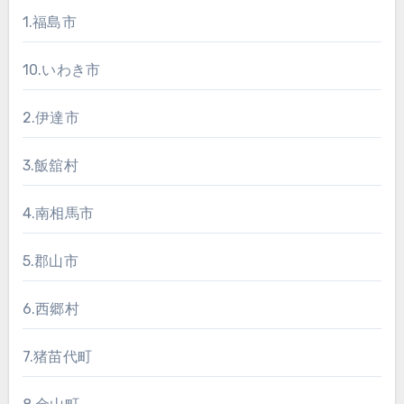
1.福島市
10.いわき市
2.伊達市
3.飯舘村
4.南相馬市
5.郡山市
6.西郷村
7.猪苗代町