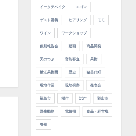
イータテベイク
エゴマ
ゲスト講義
ヒアリング
モモ
ワイン
ワークショップ
個別報告会
動画
商品開発
天のつぶ
官能審査
果樹
横江果樹園
歴史
猪苗代町
現地作業
現地視察
発表会
福島市
稲作
試作
郡山市
野生動物
電気柵
食品・経営班
養蚕