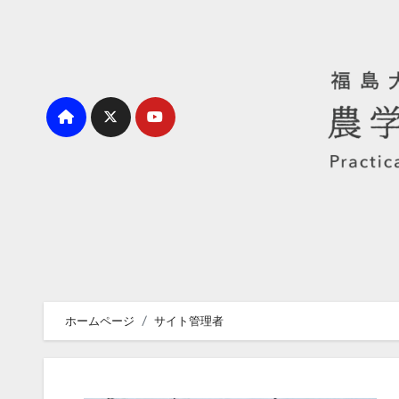
内
容
を
ス
キ
ッ
プ
ホームページ
サイト管理者