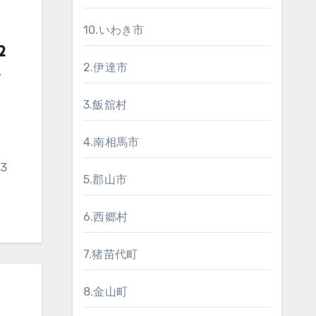
10.いわき市
2
2.伊達市
い
3.飯舘村
4.南相馬市
5.郡山市
6.西郷村
7.猪苗代町
8.金山町