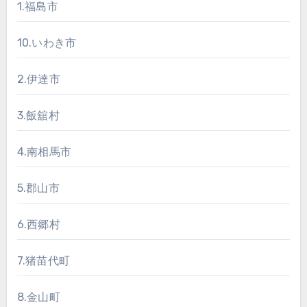
1.福島市
10.いわき市
2.伊達市
3.飯舘村
4.南相馬市
5.郡山市
6.西郷村
7.猪苗代町
8.金山町