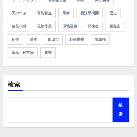
天のつぶ
官能審査
果樹
横江果樹園
歴史
猪苗代町
現地作業
現地視察
発表会
福島市
稲作
試作
郡山市
野生動物
電気柵
食品・経営班
養蚕
検索
検
索