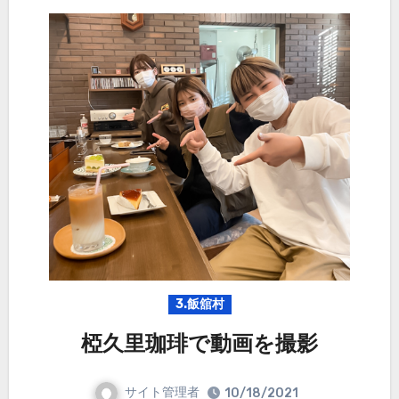
3.飯舘村
椏久里珈琲で動画を撮影
サイト管理者
10/18/2021