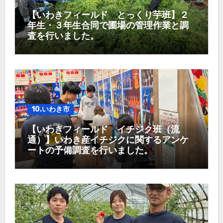
【いわきフィールド とっくり芋班】２
年生・３年生合同で圃場の管理作業と調
査を行いました。
10.いわき市
【いわきフィールド イチジク班（流
通）】いわき産イチジクに関するアンケ
ートの予備調査を行いました。