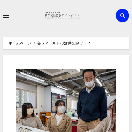
内
容
を
ス
キ
ホームページ
各フィールドの活動記録
PR
ッ
プ