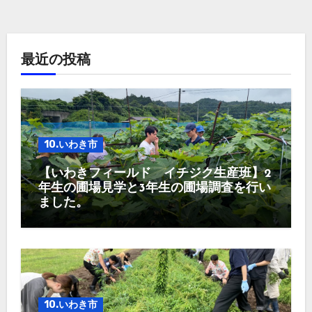
最近の投稿
10.いわき市
【いわきフィールド イチジク生産班】2
年生の圃場見学と3年生の圃場調査を行い
ました。
10.いわき市