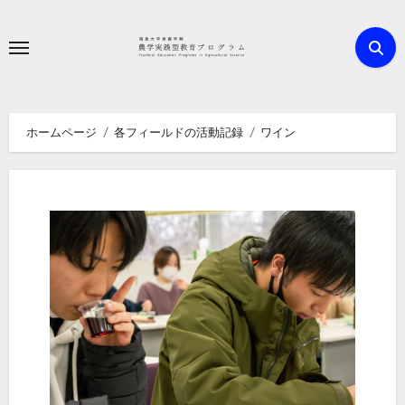
内
容
を
ス
キ
ホームページ
各フィールドの活動記録
ワイン
ッ
プ