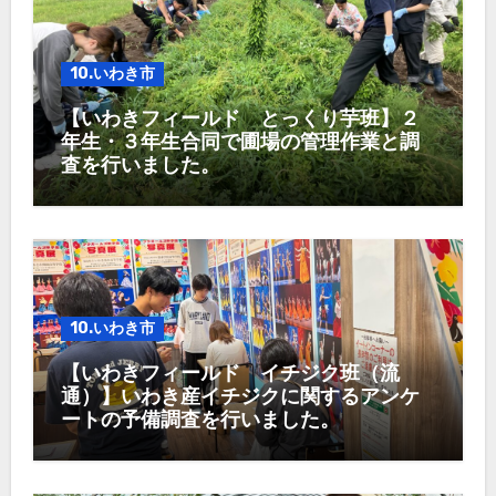
10.いわき市
【いわきフィールド とっくり芋班】２
年生・３年生合同で圃場の管理作業と調
査を行いました。
10.いわき市
【いわきフィールド イチジク班（流
通）】いわき産イチジクに関するアンケ
ートの予備調査を行いました。