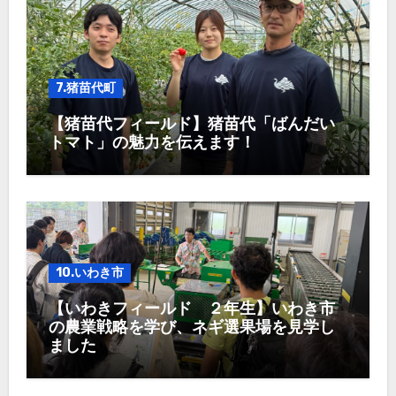
7.猪苗代町
【猪苗代フィールド】猪苗代「ばんだい
トマト」の魅力を伝えます！
10.いわき市
【いわきフィールド ２年生】いわき市
の農業戦略を学び、ネギ選果場を見学し
ました