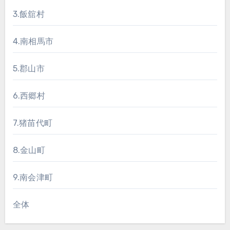
3.飯舘村
4.南相馬市
5.郡山市
6.西郷村
7.猪苗代町
8.金山町
9.南会津町
全体