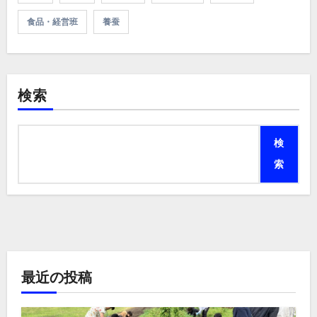
食品・経営班
養蚕
検索
検
索
最近の投稿