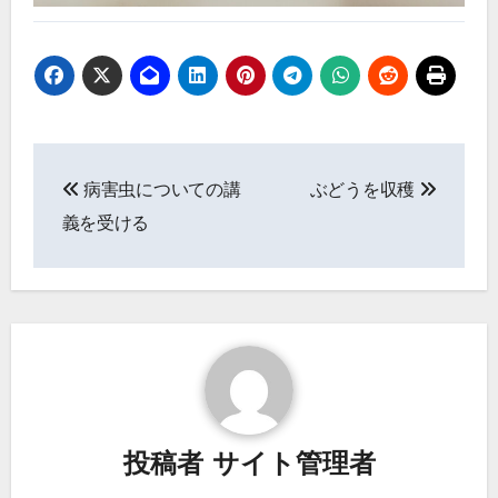
投
病害虫についての講
ぶどうを収穫
稿
義を受ける
ナ
ビ
ゲ
ー
シ
投稿者
サイト管理者
ョ