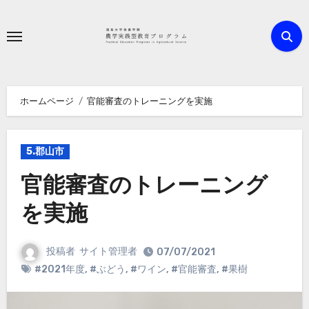
内
容
を
ス
キ
ホームページ
官能審査のトレーニングを実施
ッ
プ
5.郡山市
官能審査のトレーニング
を実施
投稿者
サイト管理者
07/07/2021
#2021年度
,
#ぶどう
,
#ワイン
,
#官能審査
,
#果樹