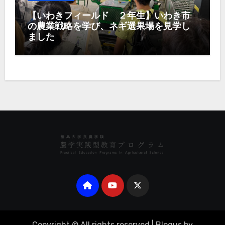
【いわきフィールド ２年生】いわき市
の農業戦略を学び、ネギ選果場を見学し
ました
Copyright © All rights reserved
|
Blogus
by