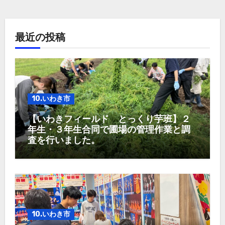
最近の投稿
10.いわき市
【いわきフィールド とっくり芋班】２
年生・３年生合同で圃場の管理作業と調
査を行いました。
10.いわき市