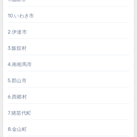
10.いわき市
2.伊達市
3.飯舘村
4.南相馬市
5.郡山市
6.西郷村
7.猪苗代町
8.金山町