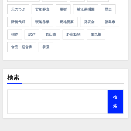
天のつぶ
官能審査
果樹
横江果樹園
歴史
猪苗代町
現地作業
現地視察
発表会
福島市
稲作
試作
郡山市
野生動物
電気柵
食品・経営班
養蚕
検索
検
索