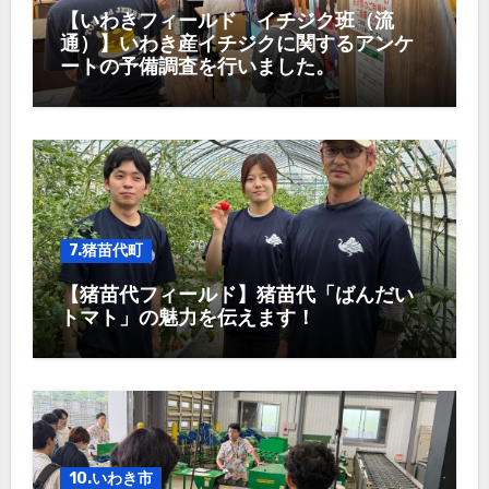
【いわきフィールド イチジク班（流
通）】いわき産イチジクに関するアンケ
ートの予備調査を行いました。
7.猪苗代町
【猪苗代フィールド】猪苗代「ばんだい
トマト」の魅力を伝えます！
10.いわき市