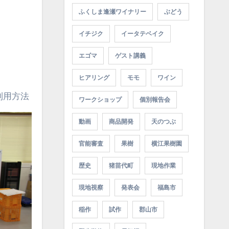
ふくしま逢瀬ワイナリー
ぶどう
イチジク
イータテベイク
エゴマ
ゲスト講義
ヒアリング
モモ
ワイン
利用方法
ワークショップ
個別報告会
動画
商品開発
天のつぶ
官能審査
果樹
横江果樹園
歴史
猪苗代町
現地作業
現地視察
発表会
福島市
稲作
試作
郡山市