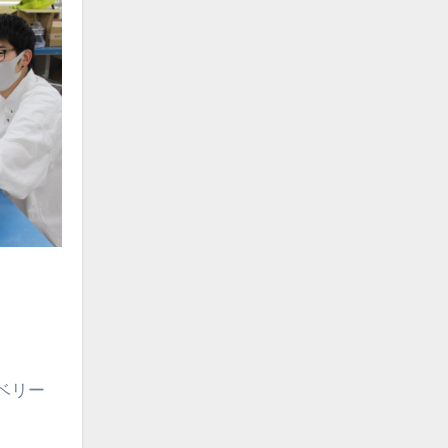
」
ベリー