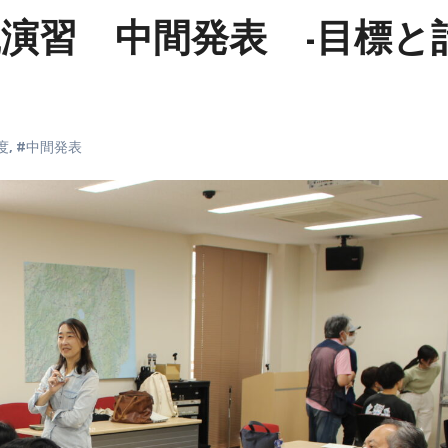
演習 中間発表 -目標と
度
,
#中間発表