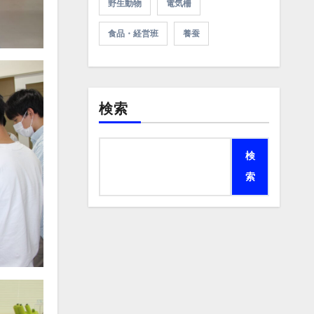
野生動物
電気柵
食品・経営班
養蚕
検索
検
索