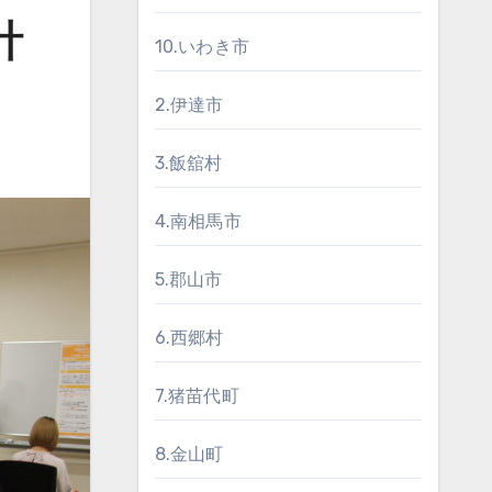
計
10.いわき市
2.伊達市
3.飯舘村
4.南相馬市
5.郡山市
6.西郷村
7.猪苗代町
8.金山町