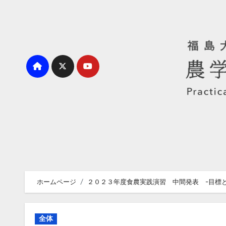
内
容
を
ス
キ
ッ
プ
ホームページ
２０２３年度食農実践演習 中間発表 -目標
全体