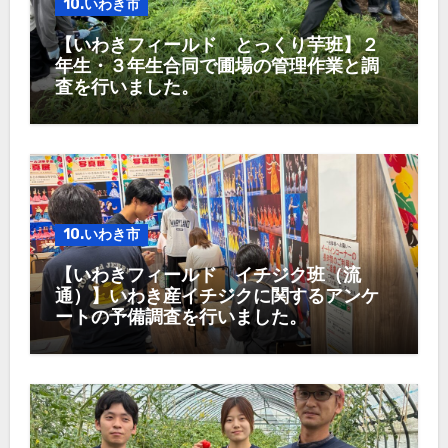
10.いわき市
【いわきフィールド とっくり芋班】２
年生・３年生合同で圃場の管理作業と調
査を行いました。
10.いわき市
【いわきフィールド イチジク班（流
通）】いわき産イチジクに関するアンケ
ートの予備調査を行いました。