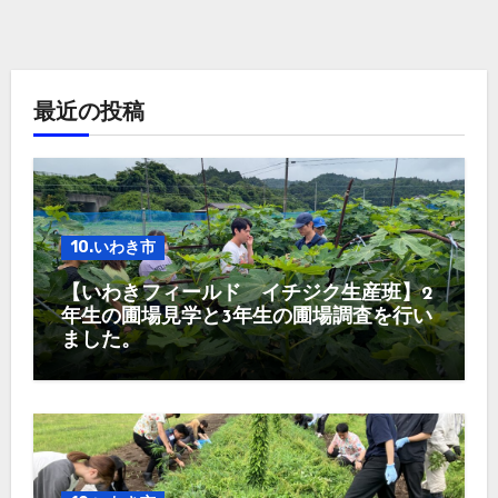
最近の投稿
10.いわき市
【いわきフィールド イチジク生産班】2
年生の圃場見学と3年生の圃場調査を行い
ました。