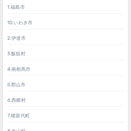
1.福島市
10.いわき市
2.伊達市
3.飯舘村
4.南相馬市
5.郡山市
6.西郷村
7.猪苗代町