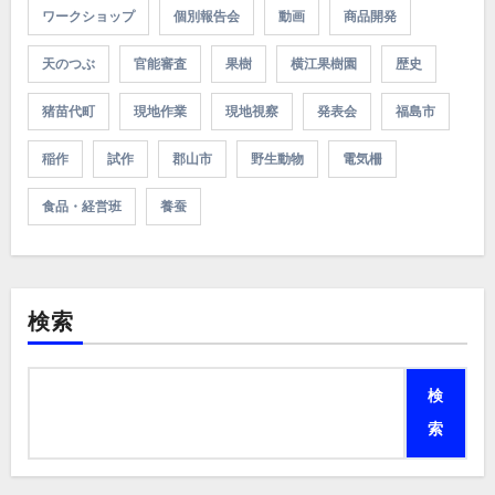
ワークショップ
個別報告会
動画
商品開発
天のつぶ
官能審査
果樹
横江果樹園
歴史
猪苗代町
現地作業
現地視察
発表会
福島市
稲作
試作
郡山市
野生動物
電気柵
食品・経営班
養蚕
検索
検
索