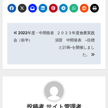
投
2022年度・中間発表
２０２３年度食農実践
稿
会（前半）
演習 中間発表 -目標
ナ
と計画-を開催しまし
た。
ビ
ゲ
ー
シ
ョ
ン
投稿者
サイト管理者