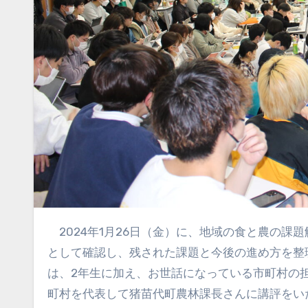
2024年1月26日（金）に、地域の食と農の課題解決に向けた1年半に及ぶ食農実践演習ⅠⅡⅢの内容・成果を全体
として確認し、残された課題と今後の進め方を整
は、2年生に加え、お世話になっている市町村の
町村を代表して猪苗代町農林課長さんに講評をい