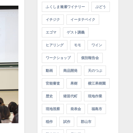
ふくしま逢瀬ワイナリー
ぶどう
イチジク
イータテベイク
エゴマ
ゲスト講義
ヒアリング
モモ
ワイン
ワークショップ
個別報告会
動画
商品開発
天のつぶ
官能審査
果樹
横江果樹園
歴史
猪苗代町
現地作業
現地視察
発表会
福島市
稲作
試作
郡山市