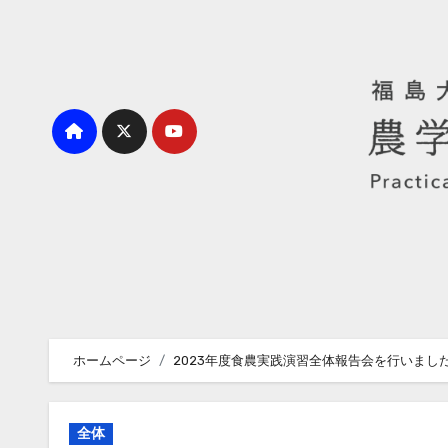
内
容
を
ス
キ
ッ
プ
ホームページ
2023年度食農実践演習全体報告会を行いまし
全体