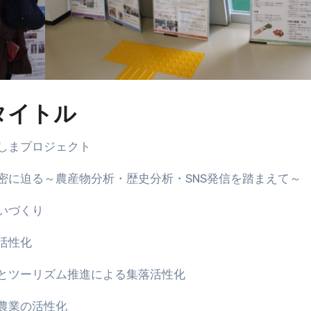
タイトル
しまプロジェクト
密に迫る～農産物分析・歴史分析・SNS発信を踏まえて～
いづくり
活性化
とツーリズム推進による集落活性化
農業の活性化