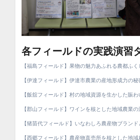
各フィールドの実践演習
【福島フィールド】果物の魅力あふれる農都ふく
【伊達フィールド】伊達市農業の産地形成力の秘
【飯舘フィールド】村の地域資源を生かした賑わ
【郡山フィールド】ワインを核とした地域農業の
【猪苗代フィールド】いなわしろ農産物ブランド
【西郷フィールド】農産物直売所を核とした地域