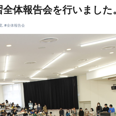
演習全体報告会を行いました
度
,
#全体報告会