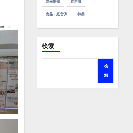
野生動物
電気柵
食品・経営班
養蚕
検索
検
索