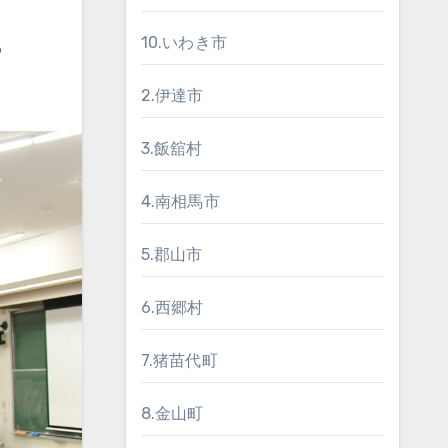
。
10.いわき市
2.伊達市
3.飯舘村
4.南相馬市
5.郡山市
6.西郷村
7.猪苗代町
8.金山町