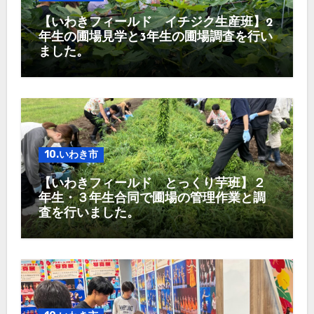
【いわきフィールド イチジク生産班】2
年生の圃場見学と3年生の圃場調査を行い
ました。
10.いわき市
【いわきフィールド とっくり芋班】２
年生・３年生合同で圃場の管理作業と調
査を行いました。