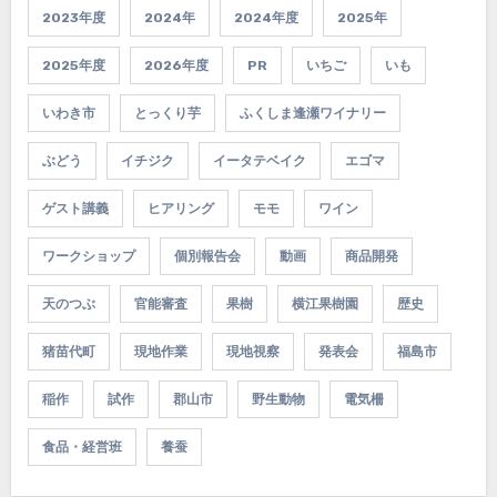
2023年度
2024年
2024年度
2025年
2025年度
2026年度
PR
いちご
いも
いわき市
とっくり芋
ふくしま逢瀬ワイナリー
ぶどう
イチジク
イータテベイク
エゴマ
ゲスト講義
ヒアリング
モモ
ワイン
ワークショップ
個別報告会
動画
商品開発
天のつぶ
官能審査
果樹
横江果樹園
歴史
猪苗代町
現地作業
現地視察
発表会
福島市
稲作
試作
郡山市
野生動物
電気柵
食品・経営班
養蚕