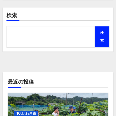
検索
検
索
最近の投稿
10.いわき市