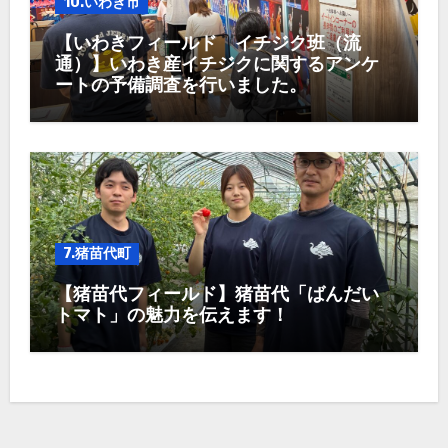
10.いわき市
【いわきフィールド イチジク班（流
通）】いわき産イチジクに関するアンケ
ートの予備調査を行いました。
7.猪苗代町
【猪苗代フィールド】猪苗代「ばんだい
トマト」の魅力を伝えます！