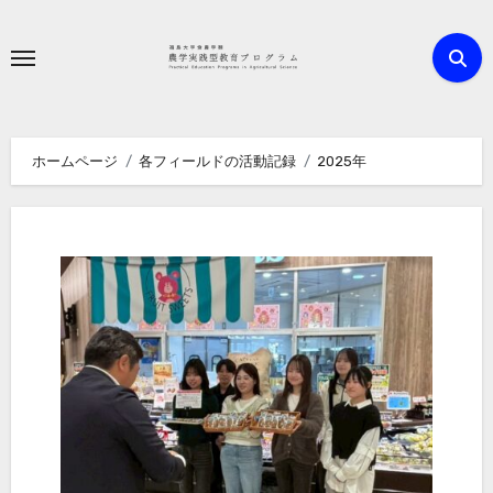
内
容
を
ス
キ
ホームページ
各フィールドの活動記録
2025年
ッ
プ