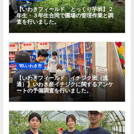
【いわきフィールド とっくり芋班】２
年生・３年生合同で圃場の管理作業と調
査を行いました。
10.いわき市
【いわきフィールド イチジク班（流
通）】いわき産イチジクに関するアンケ
ートの予備調査を行いました。