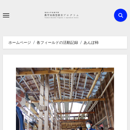
内
容
を
ス
キ
ホームページ
各フィールドの活動記録
あんぽ柿
ッ
プ