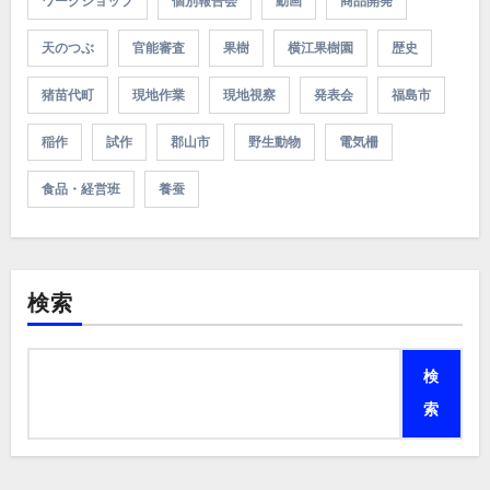
ワークショップ
個別報告会
動画
商品開発
天のつぶ
官能審査
果樹
横江果樹園
歴史
猪苗代町
現地作業
現地視察
発表会
福島市
稲作
試作
郡山市
野生動物
電気柵
食品・経営班
養蚕
検索
検
索