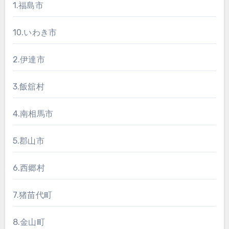
1.福島市
10.いわき市
2.伊達市
3.飯舘村
4.南相馬市
5.郡山市
6.西郷村
7.猪苗代町
8.金山町