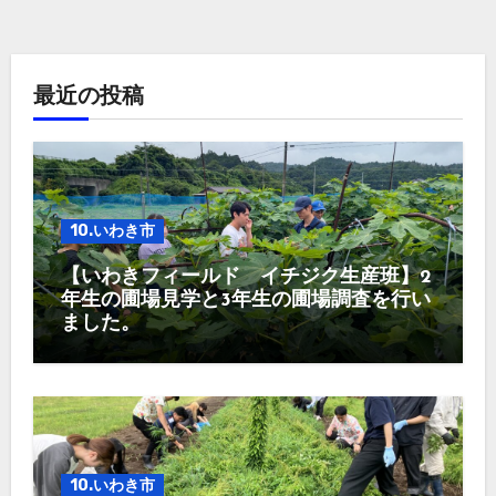
最近の投稿
10.いわき市
【いわきフィールド イチジク生産班】2
年生の圃場見学と3年生の圃場調査を行い
ました。
10.いわき市