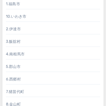
1.福島市
10.いわき市
2.伊達市
3.飯舘村
4.南相馬市
5.郡山市
6.西郷村
7.猪苗代町
8.金山町