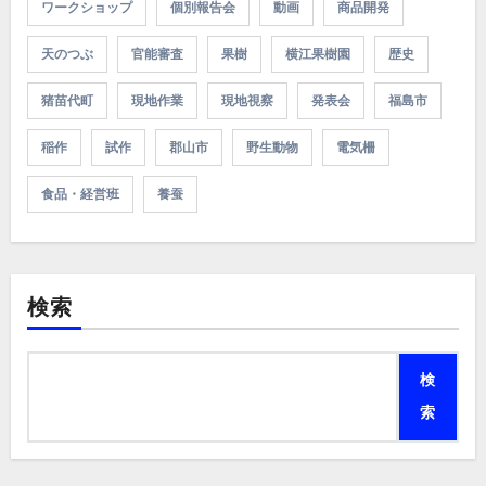
ワークショップ
個別報告会
動画
商品開発
天のつぶ
官能審査
果樹
横江果樹園
歴史
猪苗代町
現地作業
現地視察
発表会
福島市
稲作
試作
郡山市
野生動物
電気柵
食品・経営班
養蚕
検索
検
索