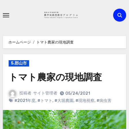
内
容
を
ス
キ
ホームページ
トマト農家の現地調査
ッ
プ
5.郡山市
トマト農家の現地調査
投稿者
サイト管理者
05/24/2021
#2021年度
,
#トマト
,
#大堀農園
,
#現地視察
,
#病虫害