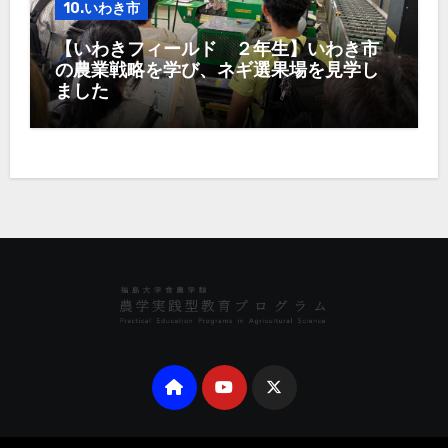
10.いわき市
【いわきフィールド ２年生】いわき市
の農業戦略を学び、ネギ選果場を見学し
ました