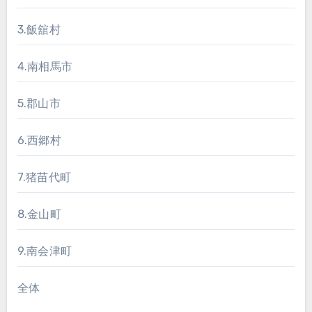
3.飯舘村
4.南相馬市
5.郡山市
6.西郷村
7.猪苗代町
8.金山町
9.南会津町
全体