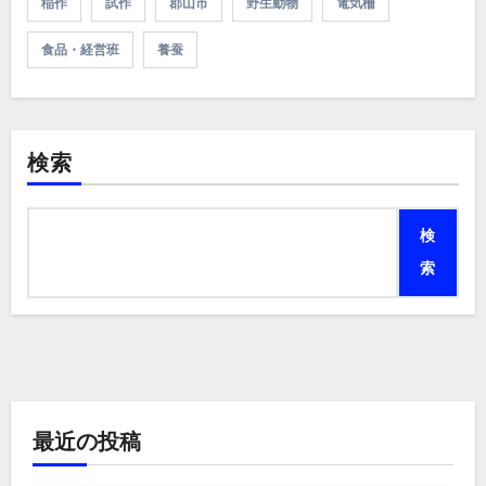
稲作
試作
郡山市
野生動物
電気柵
食品・経営班
養蚕
検索
検
索
最近の投稿