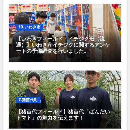
10.いわき市
【いわきフィールド イチジク班（流
通）】いわき産イチジクに関するアンケ
ートの予備調査を行いました。
7.猪苗代町
【猪苗代フィールド】猪苗代「ばんだい
トマト」の魅力を伝えます！