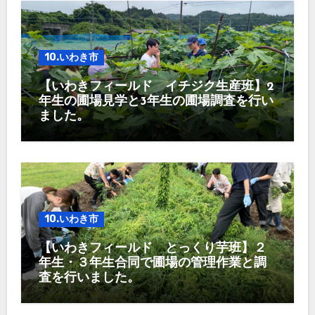
10.いわき市
【いわきフィールド イチジク生産班】2
年生の圃場見学と3年生の圃場調査を行い
ました。
10.いわき市
【いわきフィールド とっくり芋班】２
年生・３年生合同で圃場の管理作業と調
査を行いました。