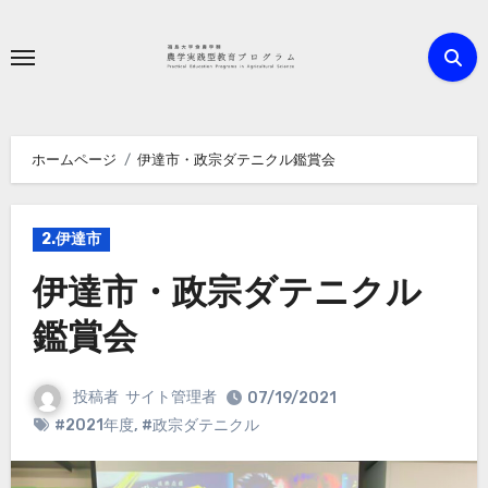
内
容
を
ス
キ
ホームページ
伊達市・政宗ダテニクル鑑賞会
ッ
プ
2.伊達市
伊達市・政宗ダテニクル
鑑賞会
投稿者
サイト管理者
07/19/2021
#2021年度
,
#政宗ダテニクル