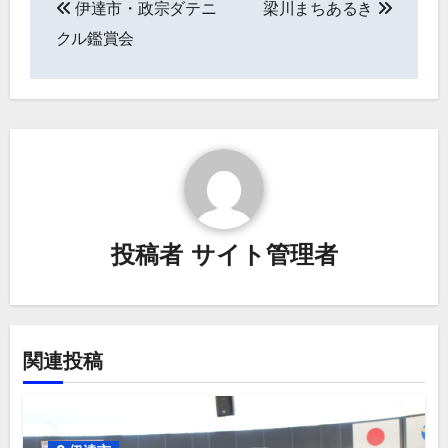
伊達市・政宗ダテニ
梁川まちあるき
稿
クル鑑賞会
ナ
ビ
ゲ
ー
シ
投稿者
サイト管理者
ョ
ン
関連投稿