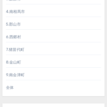
4.南相馬市
5.郡山市
6.西郷村
7.猪苗代町
8.金山町
9.南会津町
全体