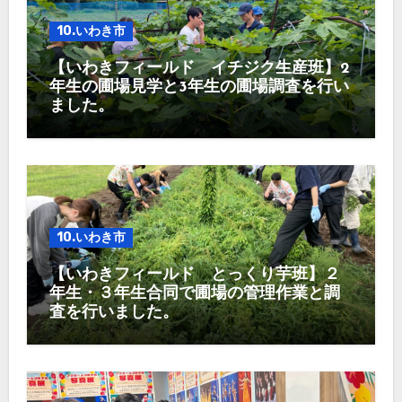
10.いわき市
【いわきフィールド イチジク生産班】2
年生の圃場見学と3年生の圃場調査を行い
ました。
10.いわき市
【いわきフィールド とっくり芋班】２
年生・３年生合同で圃場の管理作業と調
査を行いました。