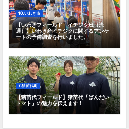
10.いわき市
【いわきフィールド イチジク班（流
通）】いわき産イチジクに関するアンケ
ートの予備調査を行いました。
7.猪苗代町
【猪苗代フィールド】猪苗代「ばんだい
トマト」の魅力を伝えます！