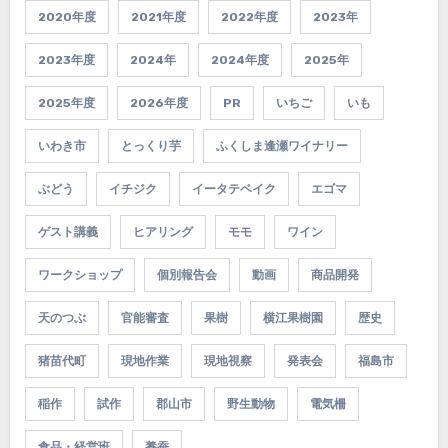
2020年度
2021年度
2022年度
2023年
2023年度
2024年
2024年度
2025年
2025年度
2026年度
PR
いちご
いも
いわき市
とっくり芋
ふくしま逢瀬ワイナリー
ぶどう
イチジク
イータテベイク
エゴマ
ゲスト講義
ヒアリング
モモ
ワイン
ワークショップ
個別報告会
動画
商品開発
天のつぶ
官能審査
果樹
横江果樹園
歴史
猪苗代町
現地作業
現地視察
発表会
福島市
稲作
試作
郡山市
野生動物
電気柵
食品・経営班
養蚕