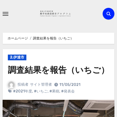
内
容
を
ス
キ
ホームページ
調査結果を報告（いちご）
ッ
プ
2.伊達市
調査結果を報告（いちご）
投稿者
サイト管理者
11/05/2021
#2021年度
,
#いちご
,
#果樹
,
#発表会