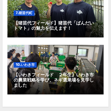
7.猪苗代町
【猪苗代フィールド】猪苗代「ばんだい
トマト」の魅力を伝えます！
10.いわき市
【いわきフィールド ２年生】いわき市
の農業戦略を学び、ネギ選果場を見学し
ました