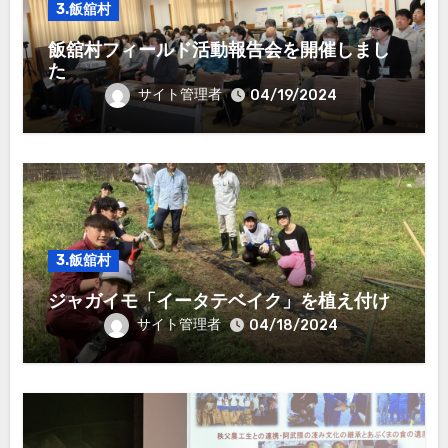
3.飯舘村
飯舘村フィールド活動報告会を開催しまし
た
サイト管理者
04/19/2024
3.飯舘村
ジャガイモ「イータテベイク」を植え付け
サイト管理者
04/18/2024