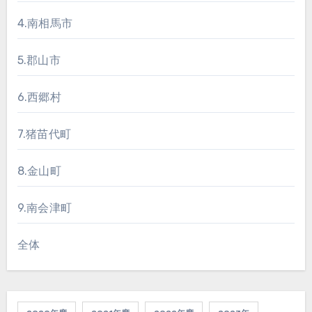
4.南相馬市
5.郡山市
6.西郷村
7.猪苗代町
8.金山町
9.南会津町
全体