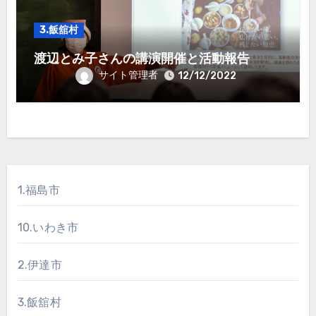
3.飯舘村
渡辺とみ子さんの講演開催と活動報告
サイト管理者
12/12/2022
1.福島市
10.いわき市
2.伊達市
3.飯舘村