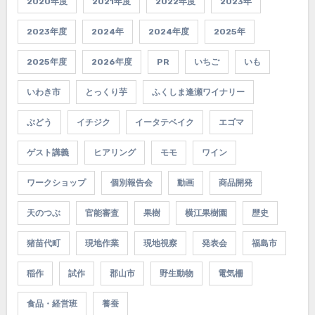
2020年度
2021年度
2022年度
2023年
2023年度
2024年
2024年度
2025年
2025年度
2026年度
PR
いちご
いも
いわき市
とっくり芋
ふくしま逢瀬ワイナリー
ぶどう
イチジク
イータテベイク
エゴマ
ゲスト講義
ヒアリング
モモ
ワイン
ワークショップ
個別報告会
動画
商品開発
天のつぶ
官能審査
果樹
横江果樹園
歴史
猪苗代町
現地作業
現地視察
発表会
福島市
稲作
試作
郡山市
野生動物
電気柵
食品・経営班
養蚕