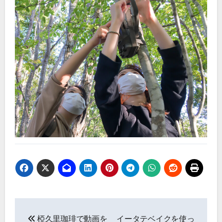
投
椏久里珈琲で動画を
イータテベイクを使っ