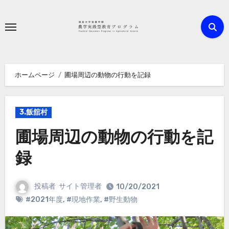
内
容
を
ス
キ
ホームページ
圃場周辺の動物の行動を記録
ッ
プ
3.飯舘村
圃場周辺の動物の行動を記
録
投稿者
サイト管理者
10/20/2021
#2021年度
,
#現地作業
,
#野生動物