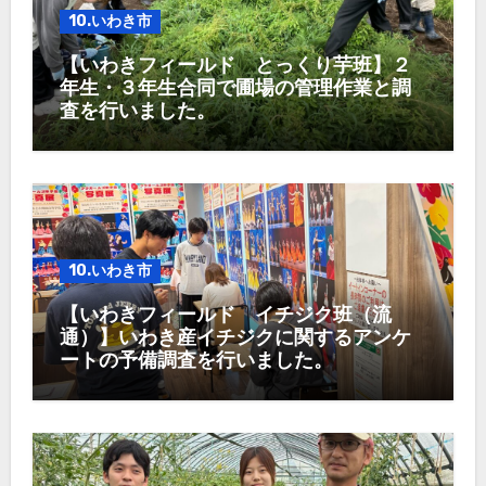
10.いわき市
【いわきフィールド とっくり芋班】２
年生・３年生合同で圃場の管理作業と調
査を行いました。
10.いわき市
【いわきフィールド イチジク班（流
通）】いわき産イチジクに関するアンケ
ートの予備調査を行いました。