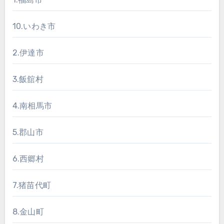
10.いわき市
2.伊達市
3.飯舘村
4.南相馬市
5.郡山市
6.西郷村
7.猪苗代町
8.金山町