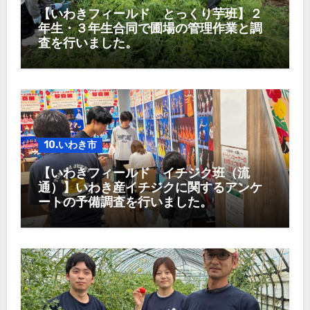
【いわきフィールド とっくり芋班】２
年生・３年生合同で圃場の管理作業と調
査を行いました。
10.いわき市
【いわきフィールド イチジク班（流
通）】いわき産イチジクに関するアンケ
ートの予備調査を行いました。