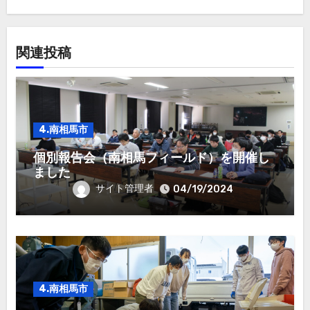
ン
関連投稿
4.南相馬市
個別報告会（南相馬フィールド）を開催し
ました
サイト管理者
04/19/2024
4.南相馬市