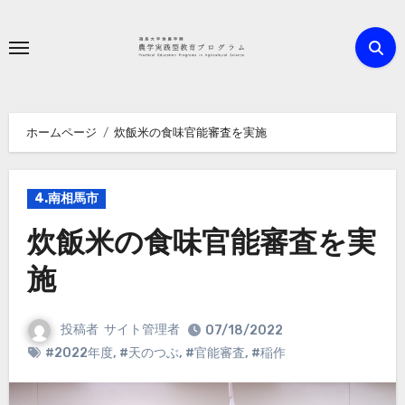
内
容
を
ス
キ
ホームページ
炊飯米の食味官能審査を実施
ッ
プ
4.南相馬市
炊飯米の食味官能審査を実
施
投稿者
サイト管理者
07/18/2022
#2022年度
,
#天のつぶ
,
#官能審査
,
#稲作