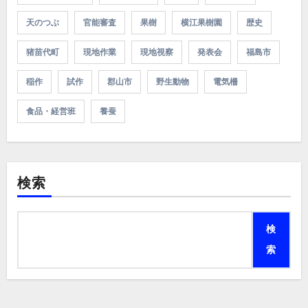
天のつぶ
官能審査
果樹
横江果樹園
歴史
猪苗代町
現地作業
現地視察
発表会
福島市
稲作
試作
郡山市
野生動物
電気柵
食品・経営班
養蚕
検索
検
索