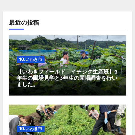
最近の投稿
10.いわき市
【いわきフィールド イチジク生産班】2
年生の圃場見学と3年生の圃場調査を行い
ました。
10.いわき市