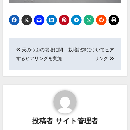
投
天のつぶの栽培に関
栽培記録についてヒア
稿
するヒアリングを実施
リング
ナ
ビ
ゲ
ー
シ
投稿者
サイト管理者
ョ