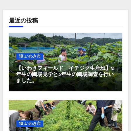
最近の投稿
10.いわき市
【いわきフィールド イチジク生産班】2
年生の圃場見学と3年生の圃場調査を行い
ました。
10.いわき市