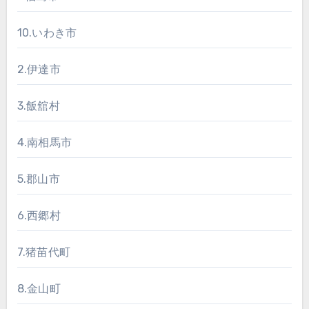
10.いわき市
2.伊達市
3.飯舘村
4.南相馬市
5.郡山市
6.西郷村
7.猪苗代町
8.金山町