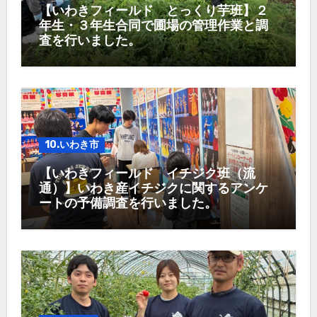
【いわきフィールド とっくり芋班】２
年生・３年生合同で圃場の管理作業と調
査を行いました。
10.いわき市
【いわきフィールド イチジク班（流
通）】いわき産イチジクに関するアンケ
ートの予備調査を行いました。