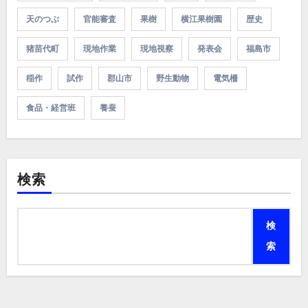
天のつぶ
官能審査
果樹
横江果樹園
歴史
猪苗代町
現地作業
現地視察
発表会
福島市
稲作
試作
郡山市
野生動物
電気柵
食品・経営班
養蚕
検索
検
索