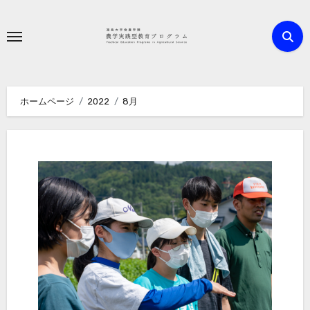
内
容
を
ス
キ
ホームページ
2022
8月
ッ
プ