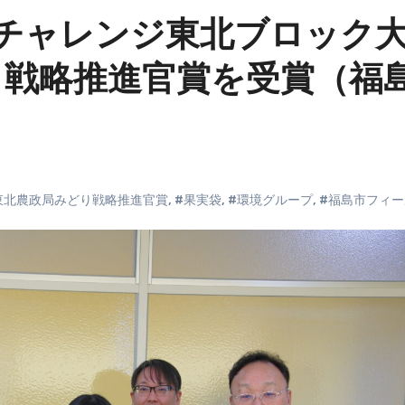
チャレンジ東北ブロック
り戦略推進官賞を受賞（福
東北農政局みどり戦略推進官賞
,
#果実袋
,
#環境グループ
,
#福島市フィー