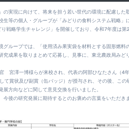
校生等の個人・グループが「みどりの食料システム戦略」
どり戦略学生チャレンジ」を開催しており、令和7年度は第
境グループでは、「使用済み果実袋を材料とする固形燃料
研究成果を取りまとめて応募し、見事に、東北農政局みど
官 宮澤一博様らが来校され、代表の阿部ひなたさん（4
対して賞状及び副賞（缶バッジ）が授与され、その後、この
発展方向などに関して意見交換を行いました。
、今後の研究発展に期待するとのお褒めの言葉をいただき