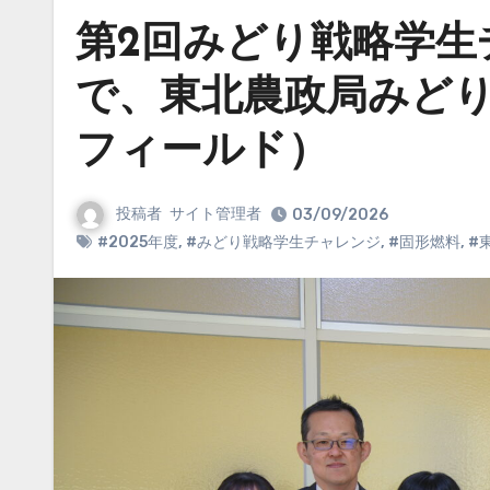
第2回みどり戦略学生
で、東北農政局みど
フィールド）
投稿者
サイト管理者
03/09/2026
#2025年度
,
#みどり戦略学生チャレンジ
,
#固形燃料
,
#