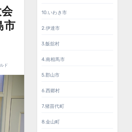
大会
10.いわき市
島市
2.伊達市
3.飯舘村
4.南相馬市
ルド
5.郡山市
6.西郷村
7.猪苗代町
8.金山町