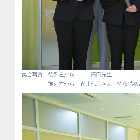
集合写真 後列左から 髙田先生
前列左から 直井七海さん 佐藤瑞稀さん