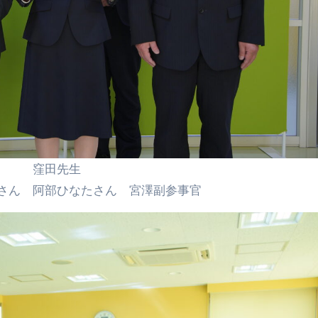
 窪田先生
 阿部ひなたさん 宮澤副参事官