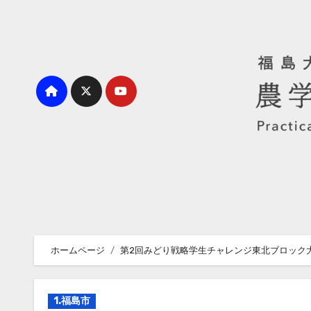
内
容
を
ス
キ
ッ
プ
ホームページ
第2回みどり戦略学生チャレンジ東北ブロック
1.福島市