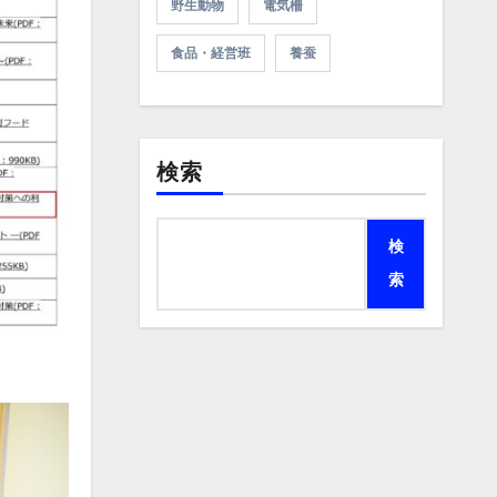
野生動物
電気柵
食品・経営班
養蚕
検索
検
索