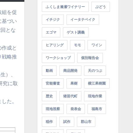
ふくしま逢瀬ワイナリー
ぶどう
イチジク
イータテベイク
に基づい
2回とな
エゴマ
ゲスト講義
ヒアリング
モモ
ワイン
の作成と
り戦略推
ワークショップ
個別報告会
動画
商品開発
天のつぶ
年生）、
研究に取
官能審査
果樹
横江果樹園
歴史
猪苗代町
現地作業
ました。
現地視察
発表会
福島市
稲作
試作
郡山市