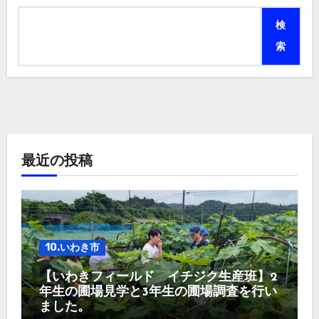
検
索
最近の投稿
10.いわき市
【いわきフィールド イチジク生産班】2
年生の圃場見学と3年生の圃場調査を行い
ました。