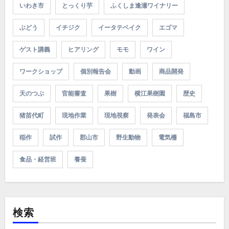
いわき市
とっくり芋
ふくしま逢瀬ワイナリー
ぶどう
イチジク
イータテベイク
エゴマ
ゲスト講義
ヒアリング
モモ
ワイン
ワークショップ
個別報告会
動画
商品開発
天のつぶ
官能審査
果樹
横江果樹園
歴史
猪苗代町
現地作業
現地視察
発表会
福島市
稲作
試作
郡山市
野生動物
電気柵
食品・経営班
養蚕
検索