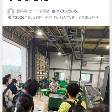
投稿者
サイト管理者
07/01/2026
#2026年度
,
#2年生実習
,
#いわき市
,
#ネギ選果場見学