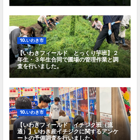
10.いわき市
【いわきフィールド とっくり芋班】２
年生・３年生合同で圃場の管理作業と調
査を行いました。
10.いわき市
【いわきフィールド イチジク班（流
通）】いわき産イチジクに関するアンケ
ートの予備調査を行いました。