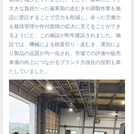
大きな負担だった厳寒期の皮むきや調製作業を施
設に委託することで労力を削減し、余った労働力
を栽培管理や作付面積の拡大に充てることができ
るようにと、この施設が昨年建設されました。施
設では、機械による根葉切り・皮むき、選別によ
り製品の品質が均一化され、市場での評価や販売
単価の向上につながるブランド力強化の役割も果
たしていました。