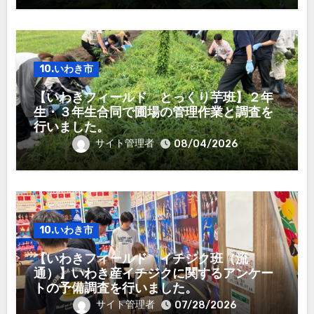
10.いわき市
【いわきフィールド とっくり芋班】２年
生・３年生合同で圃場の管理作業と調査を
行いました。
サイト管理者
08/04/2026
10.いわき市
【いわきフィールド イチジク班（流
通）】いわき産イチジクに関するアンケー
トの予備調査を行いました。
サイト管理者
07/28/2026