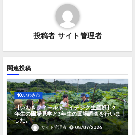
シ
ョ
ン
投稿者
サイト管理者
関連投稿
10.いわき市
【いわきフィールド イチジク生産班】2
年生の圃場見学と3年生の圃場調査を行いま
した。
サイト管理者
08/07/2026