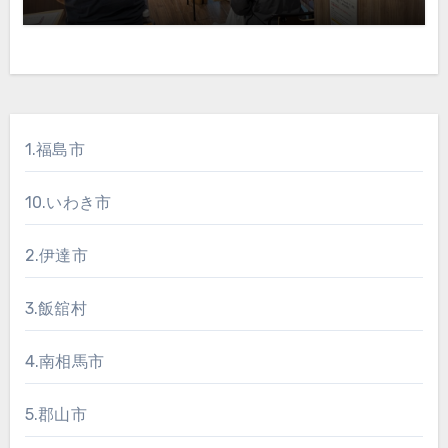
1.福島市
10.いわき市
2.伊達市
3.飯舘村
4.南相馬市
5.郡山市