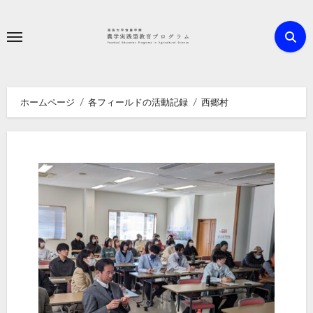
内
容
を
ス
キ
ホームページ
各フィールドの活動記録
西郷村
ッ
プ