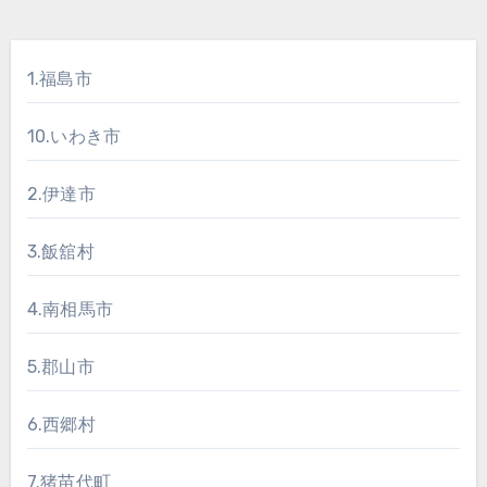
1.福島市
10.いわき市
2.伊達市
3.飯舘村
4.南相馬市
5.郡山市
6.西郷村
7.猪苗代町