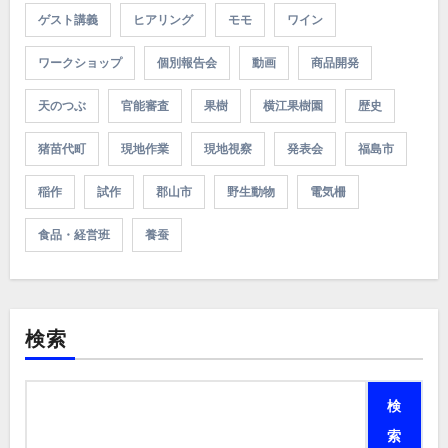
ゲスト講義
ヒアリング
モモ
ワイン
ワークショップ
個別報告会
動画
商品開発
天のつぶ
官能審査
果樹
横江果樹園
歴史
猪苗代町
現地作業
現地視察
発表会
福島市
稲作
試作
郡山市
野生動物
電気柵
食品・経営班
養蚕
検索
検
索