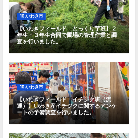
10.いわき市
【いわきフィールド とっくり芋班】２
年生・３年生合同で圃場の管理作業と調
査を行いました。
10.いわき市
【いわきフィールド イチジク班（流
通）】いわき産イチジクに関するアンケ
ートの予備調査を行いました。