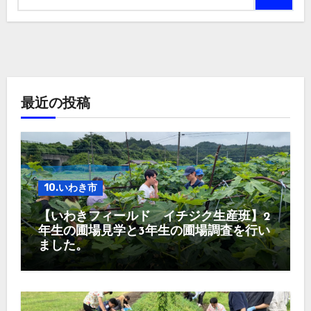
最近の投稿
10.いわき市
【いわきフィールド イチジク生産班】2
年生の圃場見学と3年生の圃場調査を行い
ました。