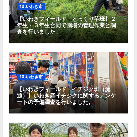
10.いわき市
【いわきフィールド とっくり芋班】２
年生・３年生合同で圃場の管理作業と調
査を行いました。
10.いわき市
【いわきフィールド イチジク班（流
通）】いわき産イチジクに関するアンケ
ートの予備調査を行いました。