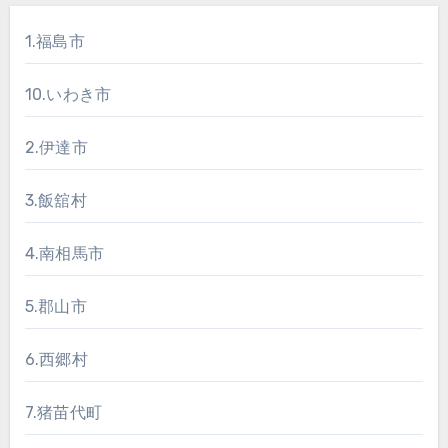
1.福島市
10.いわき市
2.伊達市
3.飯舘村
4.南相馬市
5.郡山市
6.西郷村
7.猪苗代町