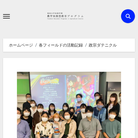
内
容
を
ス
キ
ホームページ
各フィールドの活動記録
政宗ダテニクル
ッ
プ