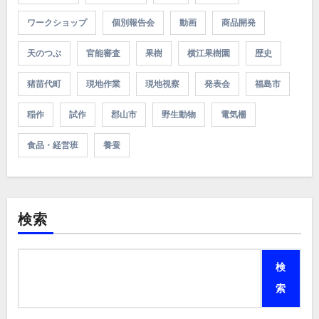
ワークショップ
個別報告会
動画
商品開発
天のつぶ
官能審査
果樹
横江果樹園
歴史
猪苗代町
現地作業
現地視察
発表会
福島市
稲作
試作
郡山市
野生動物
電気柵
食品・経営班
養蚕
検索
検
索