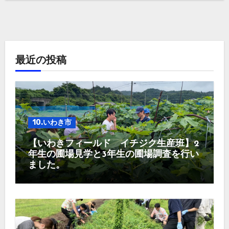
最近の投稿
10.いわき市
【いわきフィールド イチジク生産班】2
年生の圃場見学と3年生の圃場調査を行い
ました。