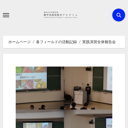
内
容
を
ス
キ
ホームページ
各フィールドの活動記録
実践演習全体報告会
ッ
プ