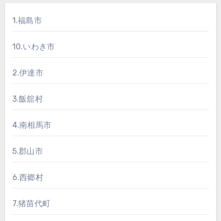
1.福島市
10.いわき市
2.伊達市
3.飯舘村
4.南相馬市
5.郡山市
6.西郷村
7.猪苗代町