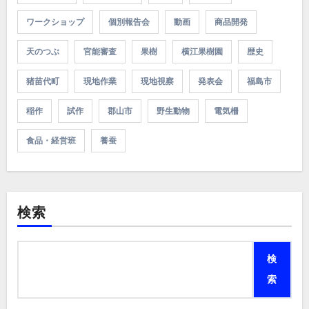
ワークショップ
個別報告会
動画
商品開発
天のつぶ
官能審査
果樹
横江果樹園
歴史
猪苗代町
現地作業
現地視察
発表会
福島市
稲作
試作
郡山市
野生動物
電気柵
食品・経営班
養蚕
検索
検
索