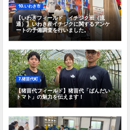
10.いわき市
【いわきフィールド イチジク班（流
通）】いわき産イチジクに関するアンケ
ートの予備調査を行いました。
7.猪苗代町
【猪苗代フィールド】猪苗代「ばんだい
トマト」の魅力を伝えます！