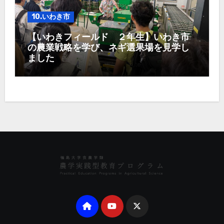
10.いわき市
【いわきフィールド ２年生】いわき市
の農業戦略を学び、ネギ選果場を見学し
ました