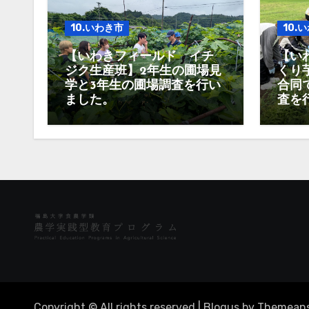
10.いわき市
10.
【いわきフィールド イチ
【い
ジク生産班】2年生の圃場見
くり
学と3年生の圃場調査を行い
合同
ました。
査を
Copyright © All rights reserved
|
Blogus
by
Themean