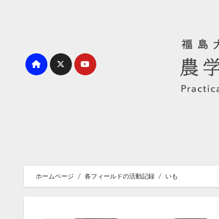
内
容
を
ス
キ
ッ
プ
ホームページ
各フィールドの活動記録
いも