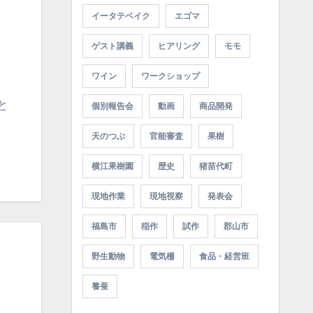
イータテベイク
エゴマ
ゲスト講義
ヒアリング
モモ
ワイン
ワークショップ
個別報告会
動画
商品開発
天のつぶ
官能審査
果樹
横江果樹園
歴史
猪苗代町
現地作業
現地視察
発表会
福島市
稲作
試作
郡山市
野生動物
電気柵
食品・経営班
養蚕