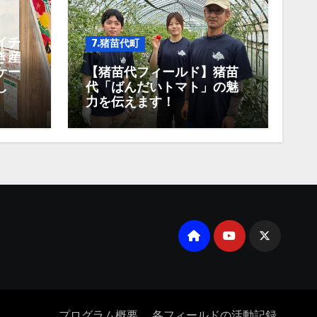
イチ
7.猪苗代町
き産
ケー
【猪苗代フィールド】猪苗
し
代「ばんだいトマト」の魅
力を伝えます！
プログラム概要
各フィールドの活動記録