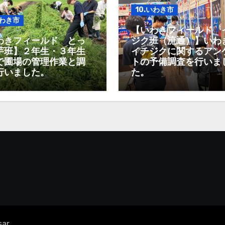
10.いわき市
いわき市
【いわきフィールド 
わきフィールド とっ
ジク班（流通）】いわ
芋班】２年生・３年生
イチジクに関するアン
で圃場の管理作業と調
トの予備調査を行いま
行いました。
た。
sar
。