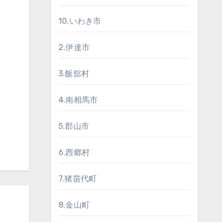
10.いわき市
2.伊達市
3.飯舘村
4.南相馬市
5.郡山市
6.西郷村
7.猪苗代町
8.金山町