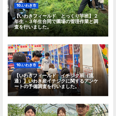
10.いわき市
【いわきフィールド とっくり芋班】２
年生・３年生合同で圃場の管理作業と調
査を行いました。
10.いわき市
【いわきフィールド イチジク班（流
通）】いわき産イチジクに関するアンケ
ートの予備調査を行いました。