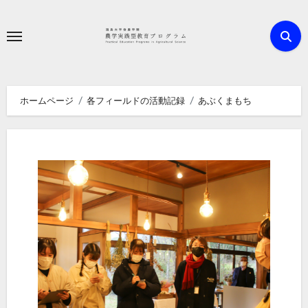
内
容
を
ス
キ
ホームページ
各フィールドの活動記録
あぶくまもち
ッ
プ