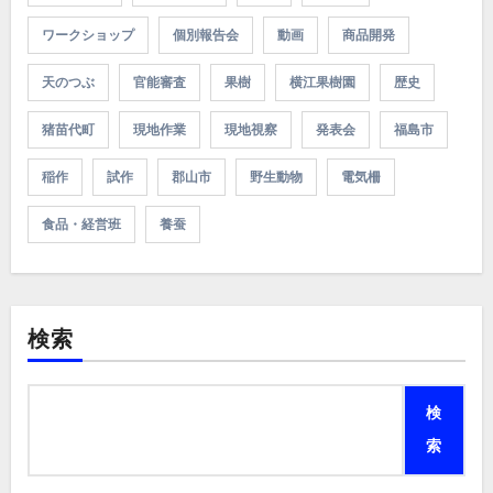
ワークショップ
個別報告会
動画
商品開発
天のつぶ
官能審査
果樹
横江果樹園
歴史
猪苗代町
現地作業
現地視察
発表会
福島市
稲作
試作
郡山市
野生動物
電気柵
食品・経営班
養蚕
検索
検
索