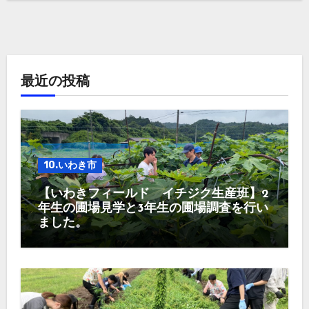
最近の投稿
10.いわき市
【いわきフィールド イチジク生産班】2
年生の圃場見学と3年生の圃場調査を行い
ました。