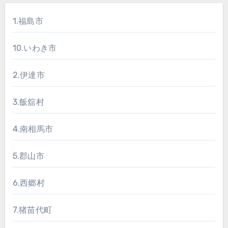
1.福島市
10.いわき市
2.伊達市
3.飯舘村
4.南相馬市
5.郡山市
6.西郷村
7.猪苗代町