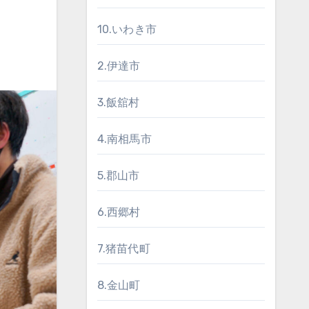
10.いわき市
2.伊達市
3.飯舘村
4.南相馬市
5.郡山市
6.西郷村
7.猪苗代町
8.金山町