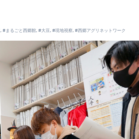
度
,
#まるごと西郷館
,
#大豆
,
#現地視察
,
#西郷アグリネットワーク