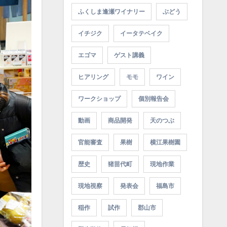
ふくしま逢瀬ワイナリー
ぶどう
イチジク
イータテベイク
エゴマ
ゲスト講義
ヒアリング
モモ
ワイン
ワークショップ
個別報告会
動画
商品開発
天のつぶ
官能審査
果樹
横江果樹園
歴史
猪苗代町
現地作業
現地視察
発表会
福島市
稲作
試作
郡山市