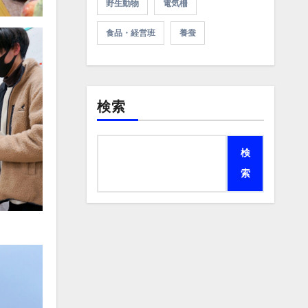
野生動物
電気柵
食品・経営班
養蚕
検索
検
索