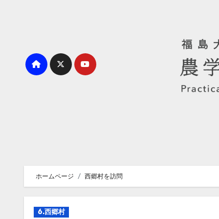
内
容
を
ス
キ
ッ
プ
ホームページ
西郷村を訪問
6.西郷村