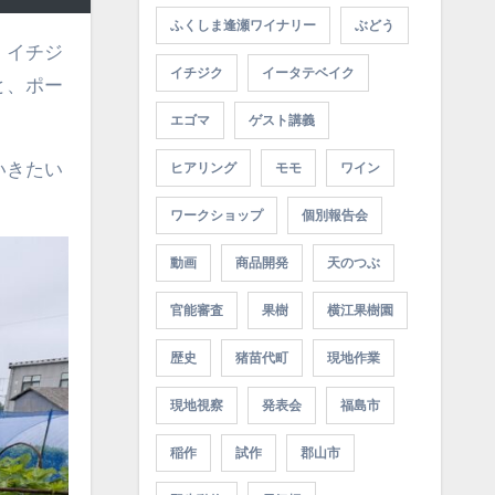
ふくしま逢瀬ワイナリー
ぶどう
イチジク
イータテベイク
と、ポー
エゴマ
ゲスト講義
いきたい
ヒアリング
モモ
ワイン
ワークショップ
個別報告会
動画
商品開発
天のつぶ
官能審査
果樹
横江果樹園
歴史
猪苗代町
現地作業
現地視察
発表会
福島市
稲作
試作
郡山市