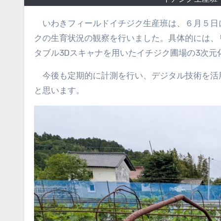
いわきフィールドイチジク生産班は、６月５日に食農実践演習でご協力をいただいている栽培圃場を訪れ、イチジ
クの生育状況の観察を行いました。具体的には、
タブル3Dスキャナを用いたイチジク圃場の3次
今後も定期的に計測を行い、デジタル技術を活
と思います。