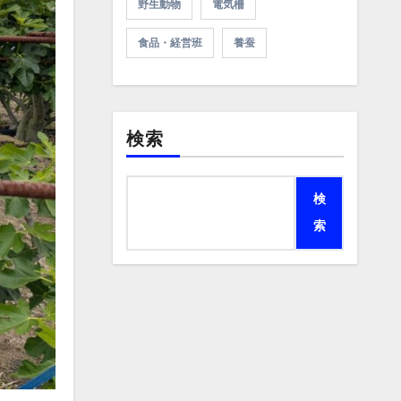
野生動物
電気柵
食品・経営班
養蚕
検索
検
索