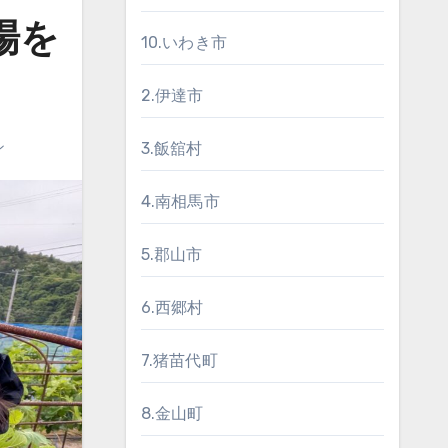
場を
10.いわき市
2.伊達市
ン
3.飯舘村
4.南相馬市
5.郡山市
6.西郷村
7.猪苗代町
8.金山町