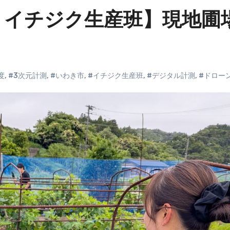
 イチジク生産班】現地圃
度
,
#3次元計測
,
#いわき市
,
#イチジク生産班
,
#デジタル計測
,
#ドロー