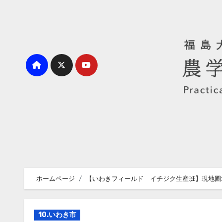
内
容
を
ス
キ
ッ
プ
ホームページ
【いわきフィールド イチジク生産班】現地圃
10.いわき市