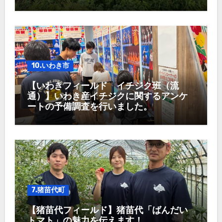
10.いわき市
【いわきフィールド イチジク班（流
通）】いわき産イチジクに関するアンケ
ートの予備調査を行いました。
7.猪苗代町
【猪苗代フィールド】猪苗代「ばんだい
トマト」の魅力を伝えます！