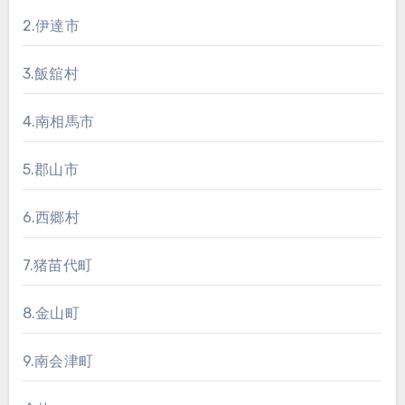
2.伊達市
3.飯舘村
4.南相馬市
5.郡山市
6.西郷村
7.猪苗代町
8.金山町
9.南会津町