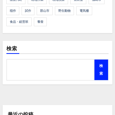
稲作
試作
郡山市
野生動物
電気柵
食品・経営班
養蚕
検索
検
索