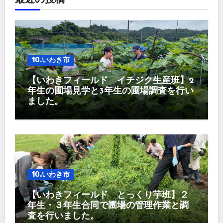
最近の投稿
10.いわき市
【いわきフィールド イチジク生産班】2
年生の圃場見学と3年生の圃場調査を行い
ました。
10.いわき市
【いわきフィールド とっくり芋班】２
年生・３年生合同で圃場の管理作業と調
査を行いました。