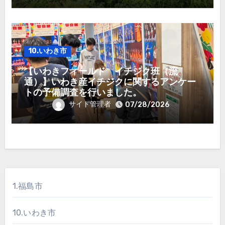
10.いわき市
【いわきフィールド イチジク班（流
通）】いわき産イチジクに関するアンケー
トの予備調査を行いました。
サイト管理者
07/28/2026
1.福島市
10.いわき市