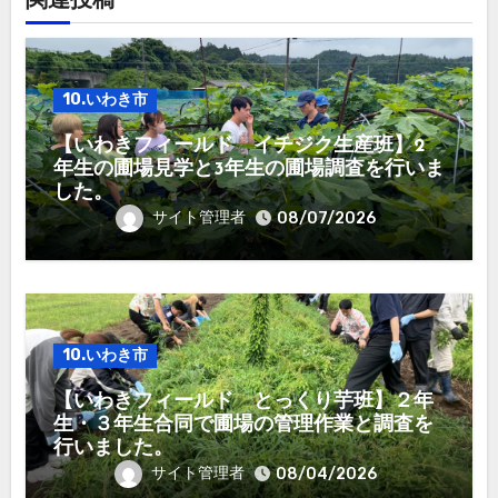
関連投稿
10.いわき市
【いわきフィールド イチジク生産班】2
年生の圃場見学と3年生の圃場調査を行いま
した。
サイト管理者
08/07/2026
10.いわき市
【いわきフィールド とっくり芋班】２年
生・３年生合同で圃場の管理作業と調査を
行いました。
サイト管理者
08/04/2026