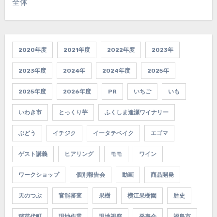
全体
2020年度
2021年度
2022年度
2023年
2023年度
2024年
2024年度
2025年
2025年度
2026年度
PR
いちご
いも
いわき市
とっくり芋
ふくしま逢瀬ワイナリー
ぶどう
イチジク
イータテベイク
エゴマ
ゲスト講義
ヒアリング
モモ
ワイン
ワークショップ
個別報告会
動画
商品開発
天のつぶ
官能審査
果樹
横江果樹園
歴史
猪苗代町
現地作業
現地視察
発表会
福島市