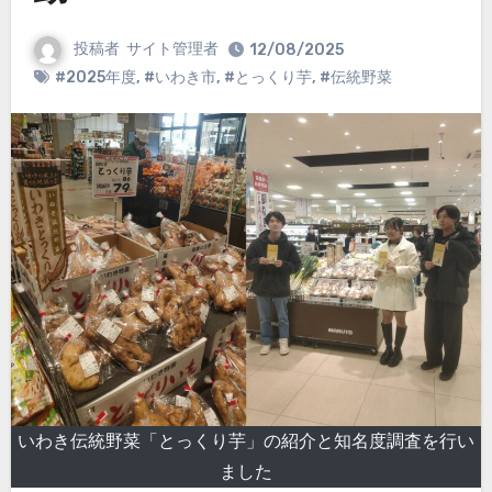
投稿者
サイト管理者
12/08/2025
#2025年度
,
#いわき市
,
#とっくり芋
,
#伝統野菜
いわき伝統野菜「とっくり芋」の紹介と知名度調査を行い
ました