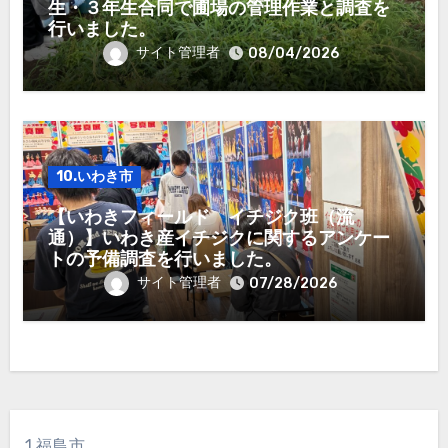
生・３年生合同で圃場の管理作業と調査を
行いました。
サイト管理者
08/04/2026
10.いわき市
【いわきフィールド イチジク班（流
通）】いわき産イチジクに関するアンケー
トの予備調査を行いました。
サイト管理者
07/28/2026
1.福島市