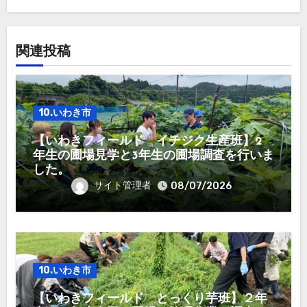
関連投稿
10.いわき市
【いわきフィールド イチジク生産班】2
年生の圃場見学と3年生の圃場調査を行いま
した。
サイト管理者
08/07/2026
10.いわき市
【いわきフィールド とっくり芋班】２年