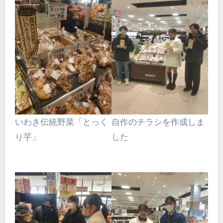
いわき伝統野菜「とっく
自作のチラシを作成しま
り芋」
した