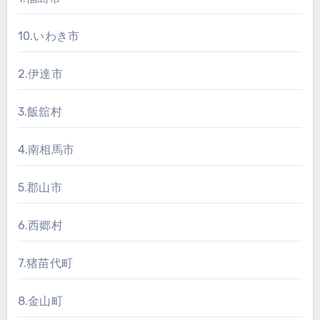
10.いわき市
2.伊達市
3.飯舘村
4.南相馬市
5.郡山市
6.西郷村
7.猪苗代町
8.金山町