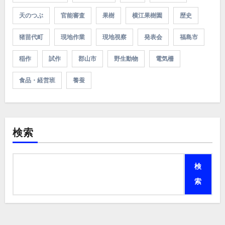
天のつぶ
官能審査
果樹
横江果樹園
歴史
猪苗代町
現地作業
現地視察
発表会
福島市
稲作
試作
郡山市
野生動物
電気柵
食品・経営班
養蚕
検索
検
索