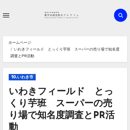
内
容
を
ス
キ
ホームページ
ッ
いわきフィールド とっくり芋班 スーパーの売り場で知名度
プ
調査とPR活動
10.いわき市
いわきフィールド とっ
くり芋班 スーパーの売
り場で知名度調査とPR活
動