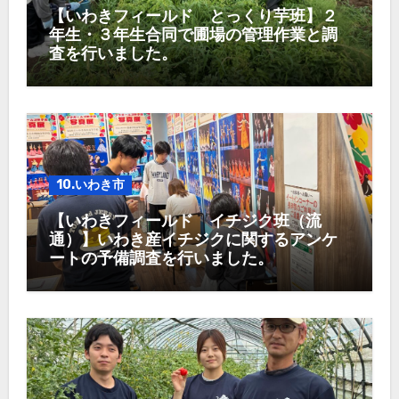
【いわきフィールド とっくり芋班】２
年生・３年生合同で圃場の管理作業と調
査を行いました。
10.いわき市
【いわきフィールド イチジク班（流
通）】いわき産イチジクに関するアンケ
ートの予備調査を行いました。