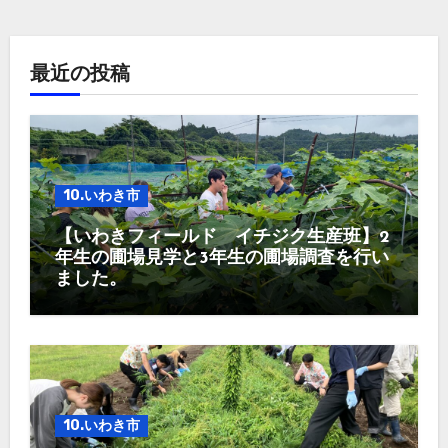
最近の投稿
10.いわき市
【いわきフィールド イチジク生産班】2
年生の圃場見学と3年生の圃場調査を行い
ました。
10.いわき市