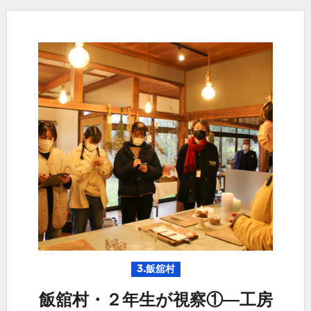
3.飯舘村
飯舘村・２年生が視察①―工房