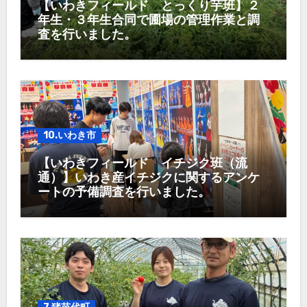
【いわきフィールド とっくり芋班】２
年生・３年生合同で圃場の管理作業と調
査を行いました。
10.いわき市
【いわきフィールド イチジク班（流
通）】いわき産イチジクに関するアンケ
ートの予備調査を行いました。