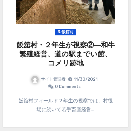
3.飯舘村
飯舘村・２年生が視察②―和牛
繁殖経営、道の駅までい館、
コメリ跡地
サイト管理者
11/30/2021
0 Comments
飯舘村フィールド２年生の視察では、村役
場に続いて若手畜産経営…