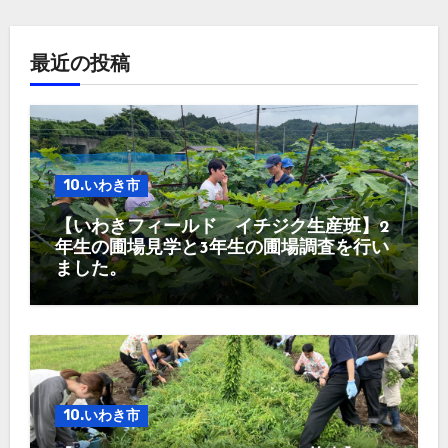
最近の投稿
10.いわき市
【いわきフィールド イチジク生産班】2
年生の圃場見学と3年生の圃場調査を行い
ました。
10.いわき市