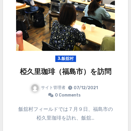
3.飯舘村
椏久里珈琲（福島市）を訪問
サイト管理者
07/12/2021
0 Comments
飯舘村フィールドでは７月９日、福島市の
椏久里珈琲を訪れ、飯舘…