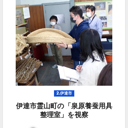
2.伊達市
伊達市霊山町の「泉原養蚕用具
整理室」を視察