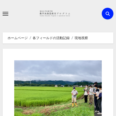
内
容
を
ス
キ
ホームページ
各フィールドの活動記録
現地視察
ッ
プ