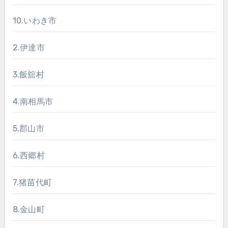
ー
10.いわき市
ジ
2.伊達市
送
り
3.飯舘村
4.南相馬市
5.郡山市
6.西郷村
7.猪苗代町
8.金山町