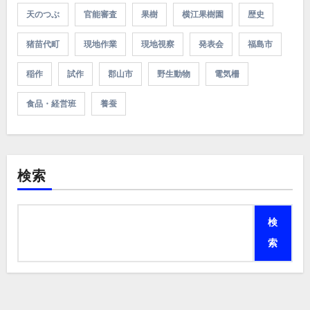
天のつぶ
官能審査
果樹
横江果樹園
歴史
猪苗代町
現地作業
現地視察
発表会
福島市
稲作
試作
郡山市
野生動物
電気柵
食品・経営班
養蚕
検索
検
索