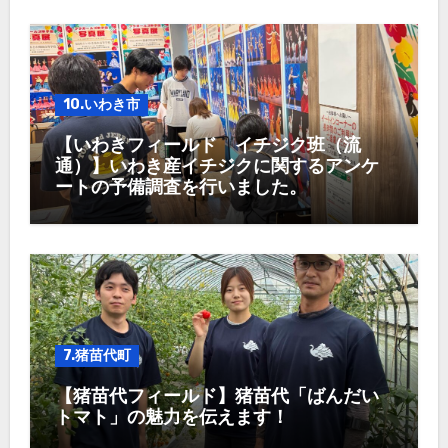
10.いわき市
【いわきフィールド イチジク班（流
通）】いわき産イチジクに関するアンケ
ートの予備調査を行いました。
7.猪苗代町
【猪苗代フィールド】猪苗代「ばんだい
トマト」の魅力を伝えます！