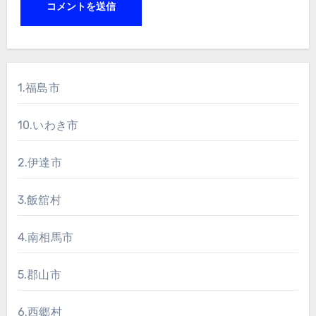
1.福島市
10.いわき市
2.伊達市
3.飯舘村
4.南相馬市
5.郡山市
6.西郷村