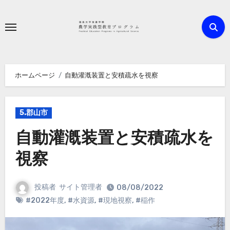
内
容
を
ス
キ
ホームページ
自動灌漑装置と安積疏水を視察
ッ
プ
5.郡山市
自動灌漑装置と安積疏水を
視察
投稿者
サイト管理者
08/08/2022
#2022年度
,
#水資源
,
#現地視察
,
#稲作