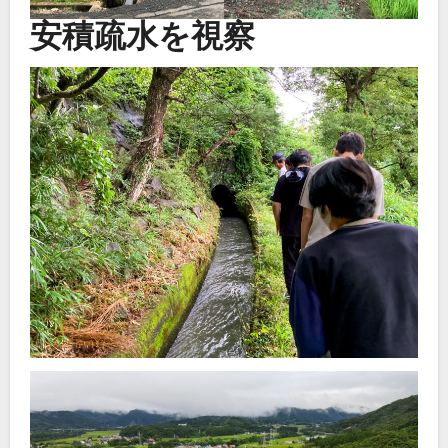
安積疏水を視察