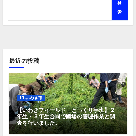
検
索
最近の投稿
10.いわき市
【いわきフィールド とっくり芋班】２
年生・３年生合同で圃場の管理作業と調
査を行いました。