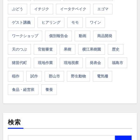
ぶどう
イチジク
イータテベイク
エゴマ
ゲスト講義
ヒアリング
モモ
ワイン
ワークショップ
個別報告会
動画
商品開発
天のつぶ
官能審査
果樹
横江果樹園
歴史
猪苗代町
現地作業
現地視察
発表会
福島市
稲作
試作
郡山市
野生動物
電気柵
食品・経営班
養蚕
検索