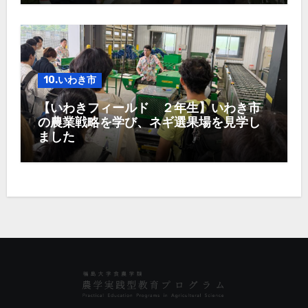
10.いわき市
【いわきフィールド ２年生】いわき市
の農業戦略を学び、ネギ選果場を見学し
ました