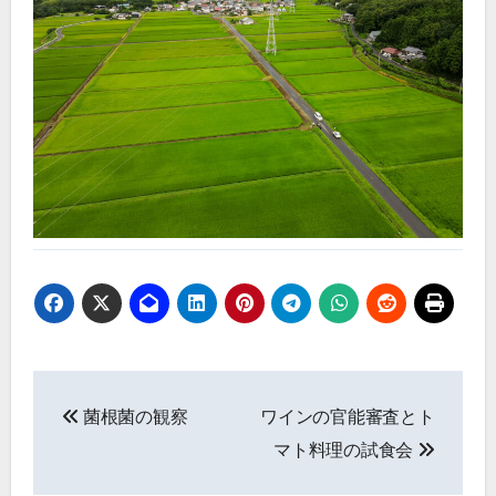
投
菌根菌の観察
ワインの官能審査とト
稿
マト料理の試食会
ナ