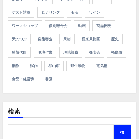
ゲスト講義
ヒアリング
モモ
ワイン
ワークショップ
個別報告会
動画
商品開発
天のつぶ
官能審査
果樹
横江果樹園
歴史
猪苗代町
現地作業
現地視察
発表会
福島市
稲作
試作
郡山市
野生動物
電気柵
食品・経営班
養蚕
検索
検