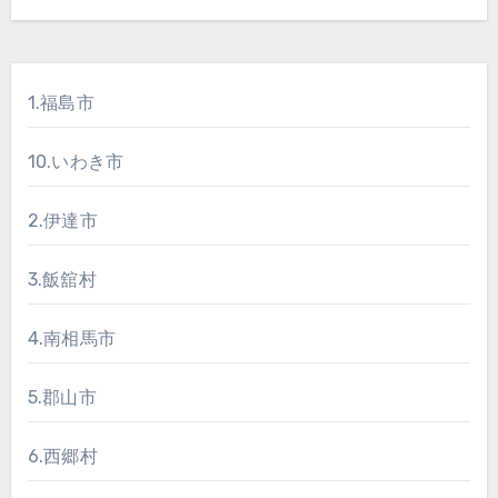
1.福島市
10.いわき市
2.伊達市
3.飯舘村
4.南相馬市
5.郡山市
6.西郷村