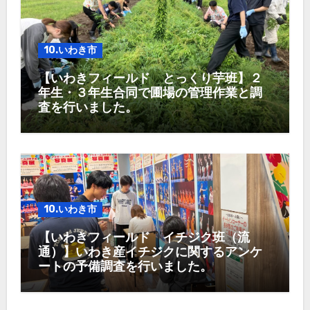
10.いわき市
【いわきフィールド とっくり芋班】２
年生・３年生合同で圃場の管理作業と調
査を行いました。
10.いわき市
【いわきフィールド イチジク班（流
通）】いわき産イチジクに関するアンケ
ートの予備調査を行いました。