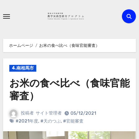
内
容
を
ス
キ
ホームページ
お米の食べ比べ（食味官能審査）
ッ
プ
4.南相馬市
お米の食べ比べ（食味官能
審査）
投稿者
サイト管理者
05/12/2021
#2021年度
,
#天のつぶ
,
#官能審査