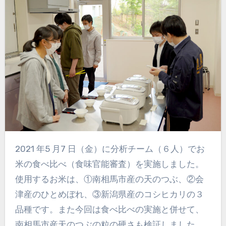
2021 年5 月7 日（金）に分析チーム（６人）でお
米の食べ比べ（食味官能審査）を実施しました。
使用するお米は、①南相馬市産の天のつぶ、②会
津産のひとめぼれ、③新潟県産のコシヒカリの３
品種です。また今回は食べ比べの実施と併せて、
南相馬市産天のつぶの粒の硬さも検証しました。