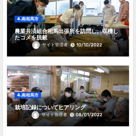
4.南相馬市
農業共済組合相馬出張所を訪問し、収穫し
たコメを脱穀
サイト管理者
10/10/2022
4.南相馬市
栽培記録についてヒアリング
サイト管理者
08/01/2022