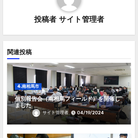
シ
投稿者
サイト管理者
ョ
ン
関連投稿
4.南相馬市
個別報告会（南相馬フィールド）を開催し
ました
サイト管理者
04/19/2024