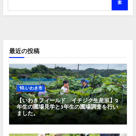
索
最近の投稿
10.いわき市
【いわきフィールド イチジク生産班】2
年生の圃場見学と3年生の圃場調査を行い
ました。