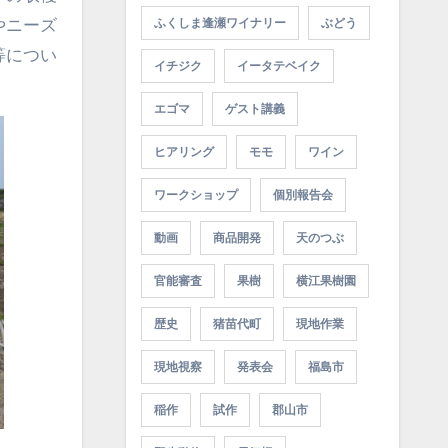
やニーズ
ふくしま逢瀬ワイナリー
ぶどう
等につい
イチジク
イータテベイク
エゴマ
ゲスト講義
ヒアリング
モモ
ワイン
ワークショップ
個別報告会
動画
商品開発
天のつぶ
官能審査
果樹
横江果樹園
歴史
猪苗代町
現地作業
現地視察
発表会
福島市
稲作
試作
郡山市