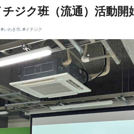
イチジク班（流通）活動開
,
#いわき市
,
#イチジク