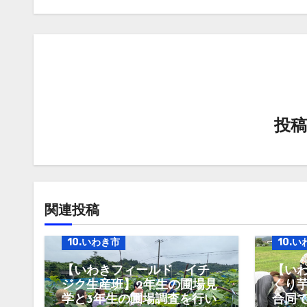
ナ
ビ
ゲ
ー
シ
投
ョ
ン
関連投稿
10.いわき市
10.
【いわきフィールド イチ
【い
ジク生産班】2年生の圃場見
くり
学と3年生の圃場調査を行い
合同