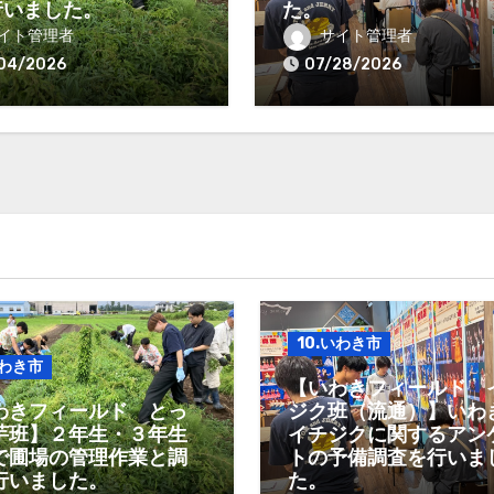
行いました。
た。
イト管理者
サイト管理者
04/2026
07/28/2026
10.いわき市
いわき市
【いわきフィールド 
わきフィールド とっ
ジク班（流通）】いわ
芋班】２年生・３年生
イチジクに関するアン
で圃場の管理作業と調
トの予備調査を行いま
行いました。
た。