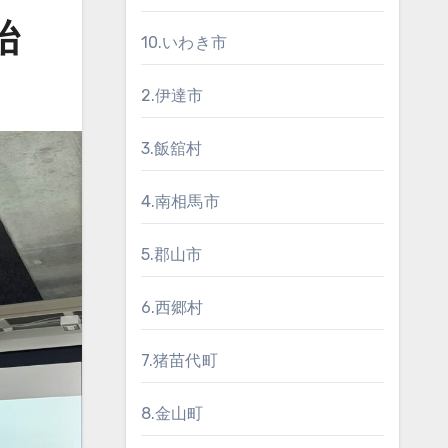
始
10.いわき市
2.伊達市
3.飯舘村
4.南相馬市
5.郡山市
6.西郷村
7.猪苗代町
8.金山町