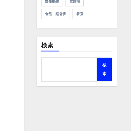
野生動物
電気柵
食品・経営班
養蚕
検索
検
索