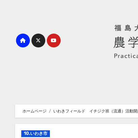
内
容
を
ス
キ
ッ
プ
ホームページ
いわきフィールド イチジク班（流通）活動開
10.いわき市