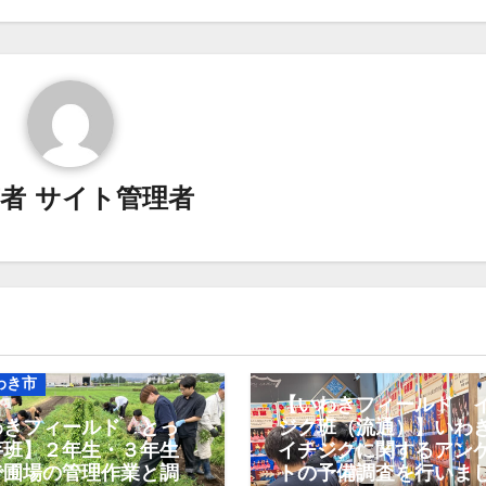
稿者
サイト管理者
10.いわき市
いわき市
【いわきフィールド 
わきフィールド とっ
ジク班（流通）】いわ
芋班】２年生・３年生
イチジクに関するアン
で圃場の管理作業と調
トの予備調査を行いま