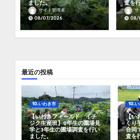
ました。
査を
サイト管理者
サ
08/07/2026
08/
最近の投稿
10.いわき市
10.
【いわきフィールド イチ
【い
ジク生産班】2年生の圃場見
くり
学と3年生の圃場調査を行い
合同
ました。
査を