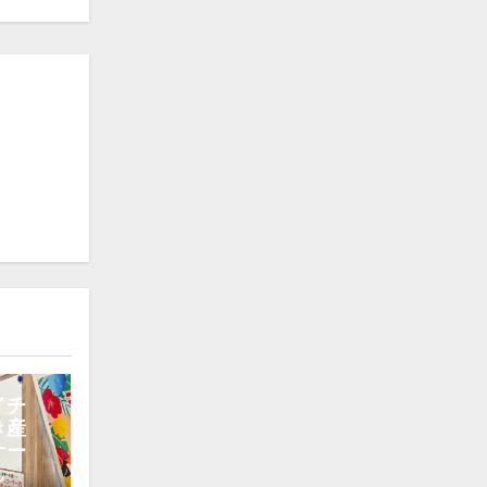
イチ
き産
ケー
し