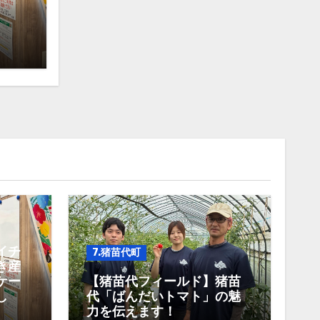
イチ
7.猪苗代町
き産
ケー
【猪苗代フィールド】猪苗
し
代「ばんだいトマト」の魅
力を伝えます！