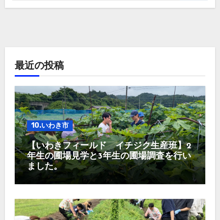
最近の投稿
10.いわき市
【いわきフィールド イチジク生産班】2
年生の圃場見学と3年生の圃場調査を行い
ました。