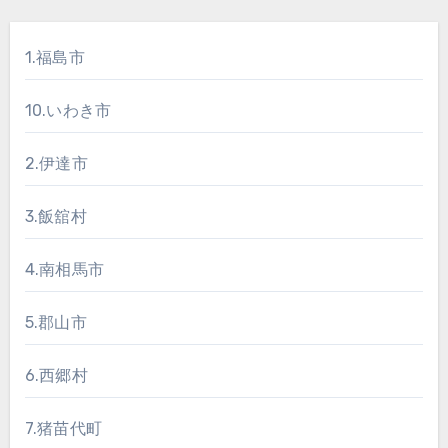
1.福島市
10.いわき市
2.伊達市
3.飯舘村
4.南相馬市
5.郡山市
6.西郷村
7.猪苗代町