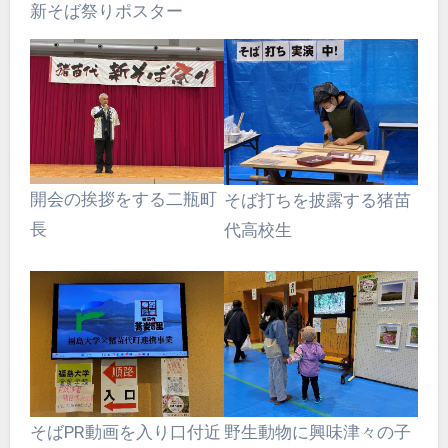
新そば祭りポスター
開会の挨拶をする二瓶町
そば打ちを披露する猪苗
長
代高校生
野生動物に興味津々の子
そばPR動画を入り口付近