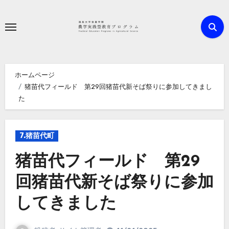
内
容
を
ス
キ
ホームページ
ッ
猪苗代フィールド 第29回猪苗代新そば祭りに参加してきまし
プ
た
7.猪苗代町
猪苗代フィールド 第29
回猪苗代新そば祭りに参加
してきました