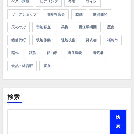
ゲスト講義
ヒアリング
モモ
ワイン
ワークショップ
個別報告会
動画
商品開発
天のつぶ
官能審査
果樹
横江果樹園
歴史
猪苗代町
現地作業
現地視察
発表会
福島市
稲作
試作
郡山市
野生動物
電気柵
食品・経営班
養蚕
検索
検
索