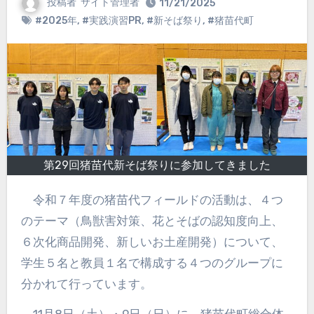
投稿者
サイト管理者
11/21/2025
#2025年
,
#実践演習PR
,
#新そば祭り
,
#猪苗代町
第29回猪苗代新そば祭りに参加してきました
令和７年度の猪苗代フィールドの活動は、４つ
のテーマ（鳥獣害対策、花とそばの認知度向上、
６次化商品開発、新しいお土産開発）について、
学生５名と教員１名で構成する４つのグループに
分かれて行っています。