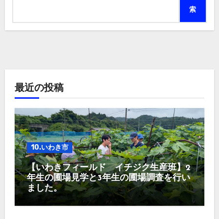
索
最近の投稿
10.いわき市
【いわきフィールド イチジク生産班】2
年生の圃場見学と3年生の圃場調査を行い
ました。