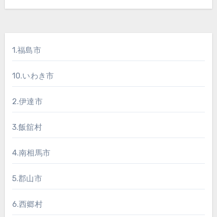
1.福島市
10.いわき市
2.伊達市
3.飯舘村
4.南相馬市
5.郡山市
6.西郷村