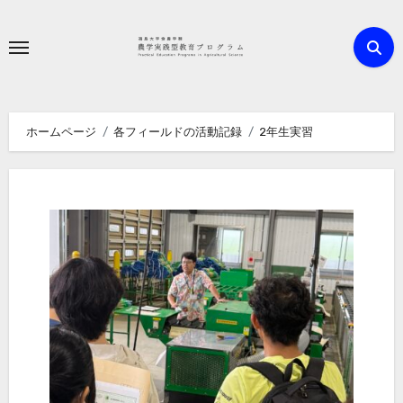
内
容
を
ス
キ
ホームページ
各フィールドの活動記録
2年生実習
ッ
プ