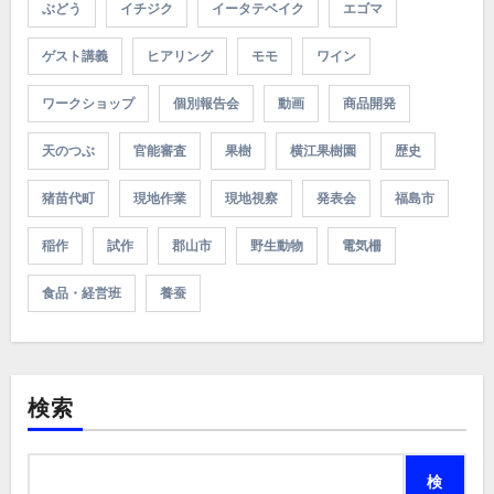
ぶどう
イチジク
イータテベイク
エゴマ
ゲスト講義
ヒアリング
モモ
ワイン
ワークショップ
個別報告会
動画
商品開発
天のつぶ
官能審査
果樹
横江果樹園
歴史
猪苗代町
現地作業
現地視察
発表会
福島市
稲作
試作
郡山市
野生動物
電気柵
食品・経営班
養蚕
検索
検