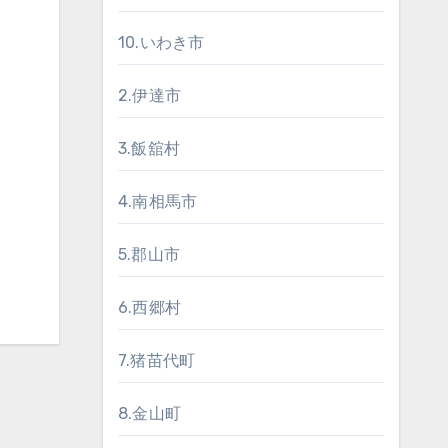
10.いわき市
2.伊達市
3.飯舘村
4.南相馬市
5.郡山市
6.西郷村
7.猪苗代町
8.金山町