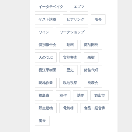
イータテベイク
エゴマ
ゲスト講義
ヒアリング
モモ
ワイン
ワークショップ
個別報告会
動画
商品開発
天のつぶ
官能審査
果樹
横江果樹園
歴史
猪苗代町
現地作業
現地視察
発表会
福島市
稲作
試作
郡山市
野生動物
電気柵
食品・経営班
養蚕