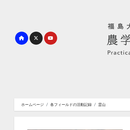
内
容
を
ス
キ
ッ
プ
ホームページ
各フィールドの活動記録
霊山