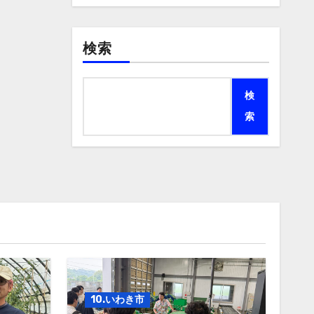
検索
検
索
10.いわき市