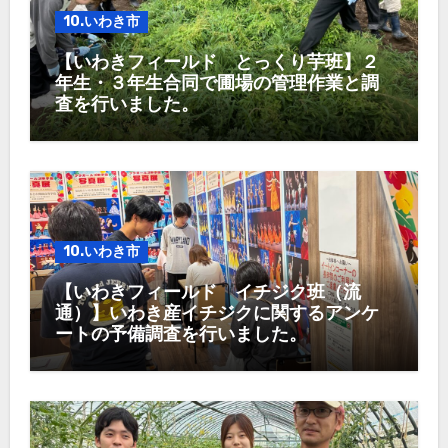
10.いわき市
【いわきフィールド とっくり芋班】２
年生・３年生合同で圃場の管理作業と調
査を行いました。
10.いわき市
【いわきフィールド イチジク班（流
通）】いわき産イチジクに関するアンケ
ートの予備調査を行いました。