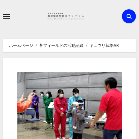
内
容
を
ス
キ
ホームページ
各フィールドの活動記録
キュウリ栽培AR
ッ
プ