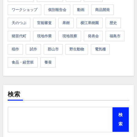
ワークショップ
個別報告会
動画
商品開発
天のつぶ
官能審査
果樹
横江果樹園
歴史
猪苗代町
現地作業
現地視察
発表会
福島市
稲作
試作
郡山市
野生動物
電気柵
食品・経営班
養蚕
検索
検
索