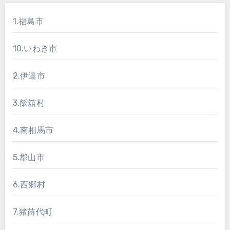
1.福島市
10.いわき市
2.伊達市
3.飯舘村
4.南相馬市
5.郡山市
6.西郷村
7.猪苗代町