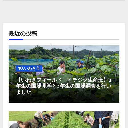
最近の投稿
10.いわき市
【いわきフィールド イチジク生産班】2
年生の圃場見学と3年生の圃場調査を行い
ました。