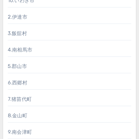
10.いわき市
2.伊達市
3.飯舘村
4.南相馬市
5.郡山市
6.西郷村
7.猪苗代町
8.金山町
9.南会津町