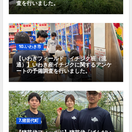
査を行いました。
10.いわき市
【いわきフィールド イチジク班（流
通）】いわき産イチジクに関するアンケ
ートの予備調査を行いました。
7.猪苗代町