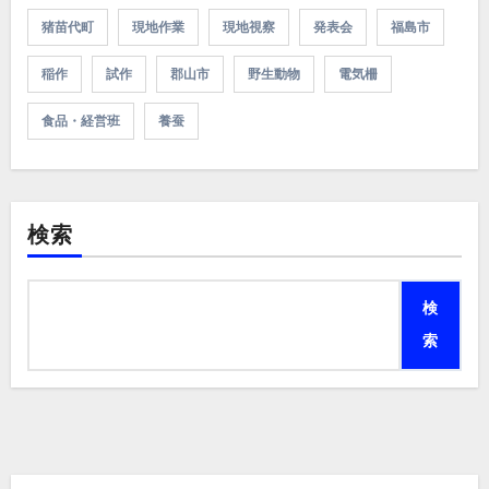
猪苗代町
現地作業
現地視察
発表会
福島市
稲作
試作
郡山市
野生動物
電気柵
食品・経営班
養蚕
検索
検
索