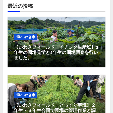
最近の投稿
10.いわき市
【いわきフィールド イチジク生産班】2
年生の圃場見学と3年生の圃場調査を行い
ました。
10.いわき市
【いわきフィールド とっくり芋班】２
年生・３年生合同で圃場の管理作業と調