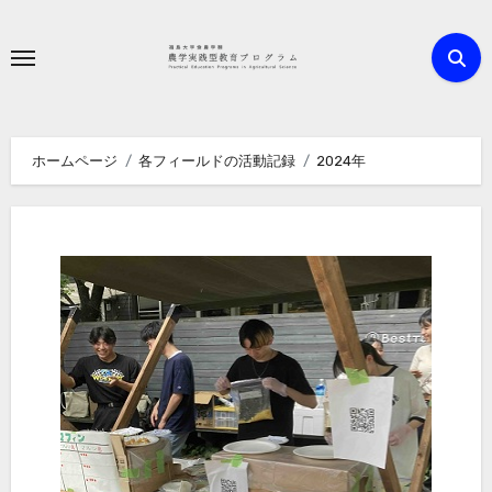
内
容
を
ス
キ
ホームページ
各フィールドの活動記録
2024年
ッ
プ