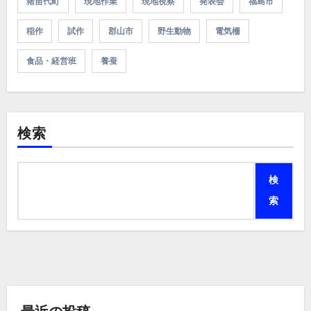
猪苗代町
現地作業
現地視察
発表会
福島市
稲作
試作
郡山市
野生動物
電気柵
食品・経営班
養蚕
検索
検
索