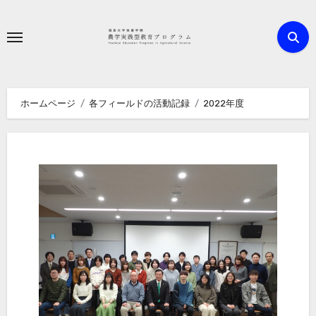
内
容
を
ス
キ
ホームページ
各フィールドの活動記録
2022年度
ッ
プ