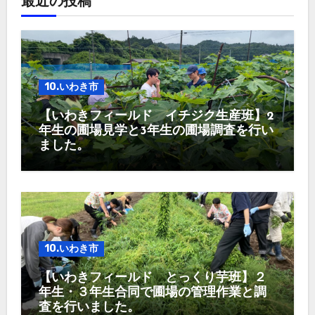
最近の投稿
10.いわき市
【いわきフィールド イチジク生産班】2
年生の圃場見学と3年生の圃場調査を行い
ました。
10.いわき市
【いわきフィールド とっくり芋班】２
年生・３年生合同で圃場の管理作業と調
査を行いました。