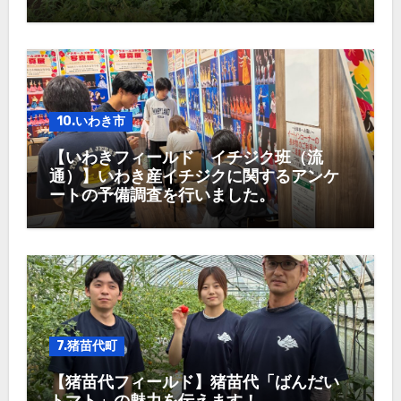
10.いわき市
【いわきフィールド イチジク班（流
通）】いわき産イチジクに関するアンケ
ートの予備調査を行いました。
7.猪苗代町
【猪苗代フィールド】猪苗代「ばんだい