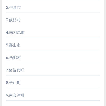
ジ
2.伊達市
送
り
3.飯舘村
4.南相馬市
5.郡山市
6.西郷村
7.猪苗代町
8.金山町
9.南会津町