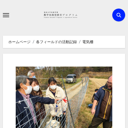
内
容
を
ス
キ
ホームページ
各フィールドの活動記録
電気柵
ッ
プ