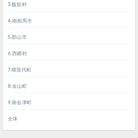
3.飯舘村
4.南相馬市
5.郡山市
6.西郷村
7.猪苗代町
8.金山町
9.南会津町
全体