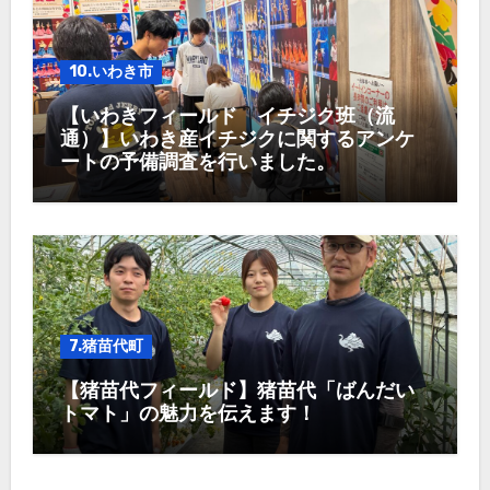
10.いわき市
【いわきフィールド イチジク班（流
通）】いわき産イチジクに関するアンケ
ートの予備調査を行いました。
7.猪苗代町
【猪苗代フィールド】猪苗代「ばんだい
トマト」の魅力を伝えます！