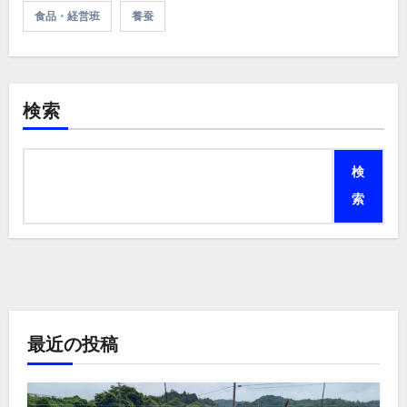
食品・経営班
養蚕
検索
検
索
最近の投稿