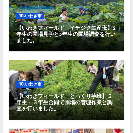
10.いわき市
【いわきフィールド イチジク生産班】2
年生の圃場見学と3年生の圃場調査を行い
ました。
10.いわき市
【いわきフィールド とっくり芋班】２
年生・３年生合同で圃場の管理作業と調
査を行いました。