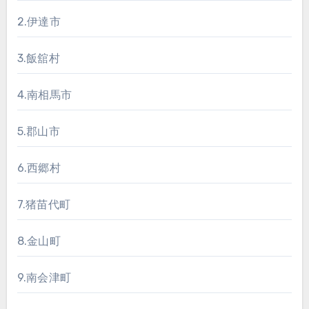
ジ
2.伊達市
送
り
3.飯舘村
4.南相馬市
5.郡山市
6.西郷村
7.猪苗代町
8.金山町
9.南会津町