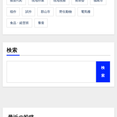
猪苗代町
現地作業
現地視察
発表会
福島市
稲作
試作
郡山市
野生動物
電気柵
食品・経営班
養蚕
検索
検
索