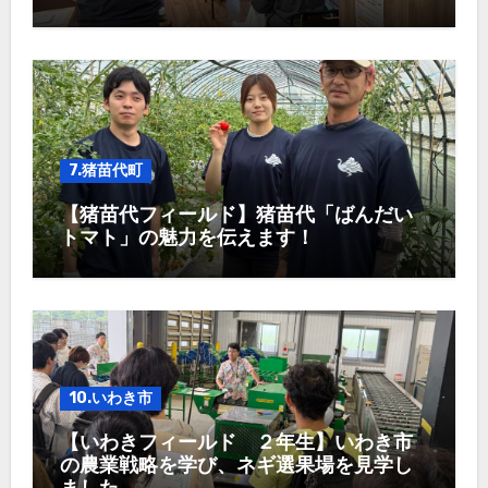
7.猪苗代町
【猪苗代フィールド】猪苗代「ばんだい
トマト」の魅力を伝えます！
10.いわき市
【いわきフィールド ２年生】いわき市
の農業戦略を学び、ネギ選果場を見学し