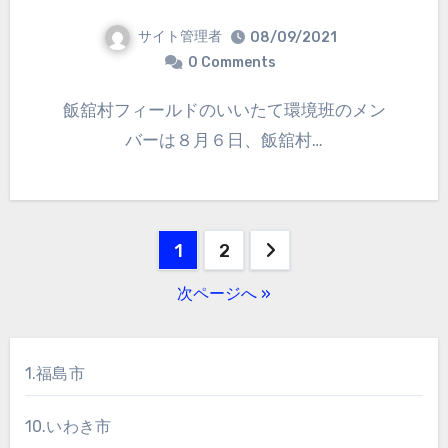
サイト管理者
08/09/2021
0 Comments
飯舘村フィールドのいいたて環境班のメン
バーは８月６日、飯舘村…
投
1
2
稿
次ページへ »
の
ペ
1.福島市
ー
10.いわき市