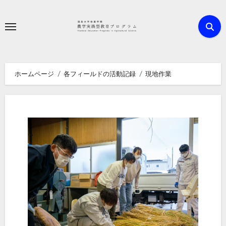
内
容
を
ス
キ
ホームページ
各フィールドの活動記録
現地作業
ッ
プ