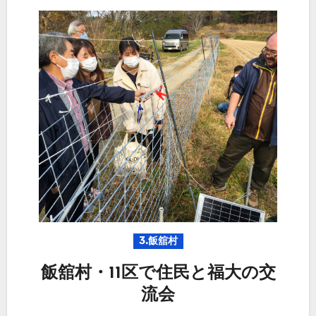
3.飯舘村
飯舘村・11区で住民と福大の交
流会