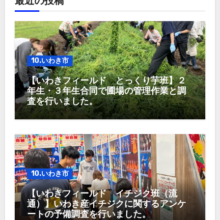
最近の投稿
10.いわき市
【いわきフィールド とっくり芋班】２
年生・３年生合同で圃場の管理作業と調
査を行いました。
10.いわき市
【いわきフィールド イチジク班（流
通）】いわき産イチジクに関するアンケ
ートの予備調査を行いました。