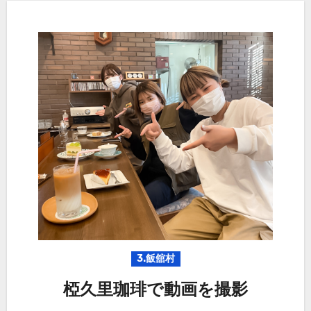
3.飯舘村
椏久里珈琲で動画を撮影