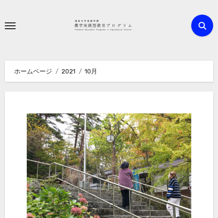
内
容
を
ス
キ
ホームページ
2021
10月
ッ
プ