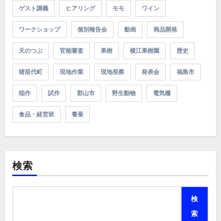
ゲスト講義
ヒアリング
モモ
ワイン
ワークショップ
個別報告会
動画
商品開発
天のつぶ
官能審査
果樹
横江果樹園
歴史
猪苗代町
現地作業
現地視察
発表会
福島市
稲作
試作
郡山市
野生動物
電気柵
食品・経営班
養蚕
検索
検
索