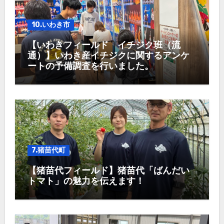
10.いわき市
【いわきフィールド イチジク班（流
通）】いわき産イチジクに関するアンケ
ートの予備調査を行いました。
7.猪苗代町
【猪苗代フィールド】猪苗代「ばんだい
トマト」の魅力を伝えます！