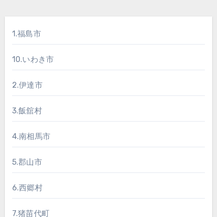
1.福島市
10.いわき市
2.伊達市
3.飯舘村
4.南相馬市
5.郡山市
6.西郷村
7.猪苗代町