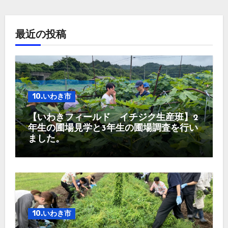
最近の投稿
10.いわき市
【いわきフィールド イチジク生産班】2
年生の圃場見学と3年生の圃場調査を行い
ました。
10.いわき市