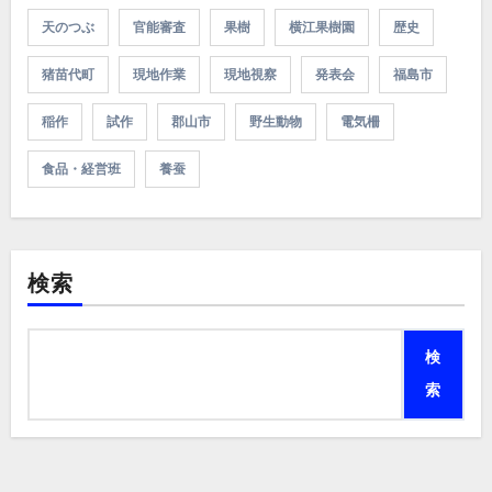
天のつぶ
官能審査
果樹
横江果樹園
歴史
猪苗代町
現地作業
現地視察
発表会
福島市
稲作
試作
郡山市
野生動物
電気柵
食品・経営班
養蚕
検索
検
索