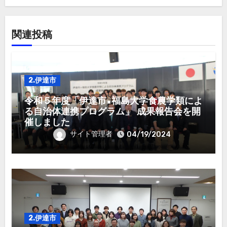
ン
関連投稿
2.伊達市
令和５年度「伊達市×福島大学食農学類によ
る自治体連携プログラム」 成果報告会を開
催しました
サイト管理者
04/19/2024
2.伊達市