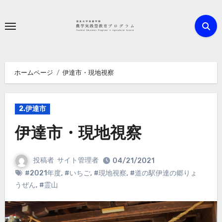
内
容
を
ス
キ
ホームページ
伊達市・現地視察
ッ
プ
2.伊達市
伊達市・現地視察
投稿者
サイト管理者
04/21/2021
#2021年度
,
#いちご
,
#現地視察
,
#道の駅伊達の郷りょ
うぜん
,
#霊山