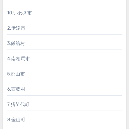
10.いわき市
2.伊達市
3.飯舘村
4.南相馬市
5.郡山市
6.西郷村
7.猪苗代町
8.金山町