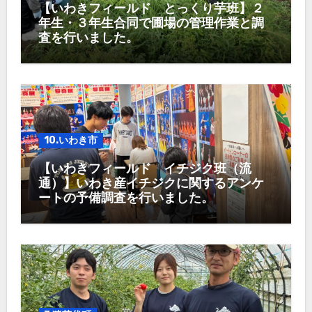
【いわきフィールド とっくり芋班】２
年生・３年生合同で圃場の管理作業と調
査を行いました。
10.いわき市
【いわきフィールド イチジク班（流
通）】いわき産イチジクに関するアンケ
ートの予備調査を行いました。