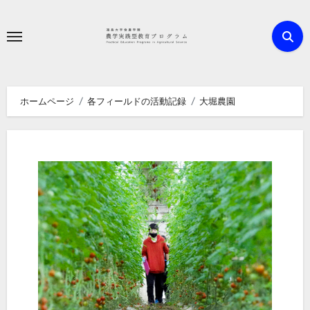
内
容
を
ス
キ
ホームページ
各フィールドの活動記録
大堀農園
ッ
プ