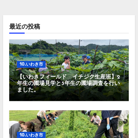
最近の投稿
10.いわき市
【いわきフィールド イチジク生産班】2
年生の圃場見学と3年生の圃場調査を行い
ました。
10.いわき市