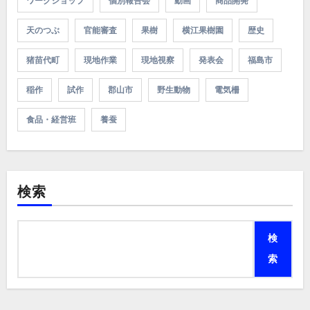
ワークショップ
個別報告会
動画
商品開発
天のつぶ
官能審査
果樹
横江果樹園
歴史
猪苗代町
現地作業
現地視察
発表会
福島市
稲作
試作
郡山市
野生動物
電気柵
食品・経営班
養蚕
検索
検
索