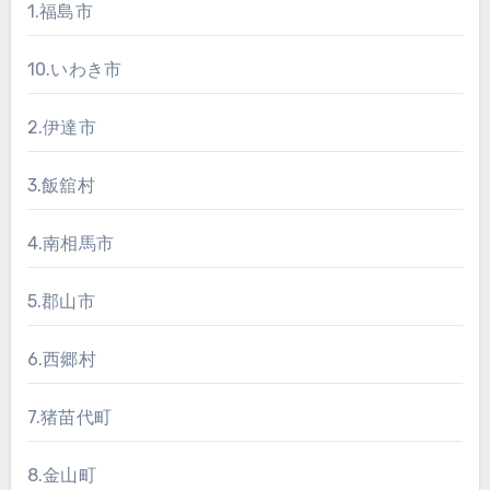
1.福島市
10.いわき市
2.伊達市
3.飯舘村
4.南相馬市
5.郡山市
6.西郷村
7.猪苗代町
8.金山町