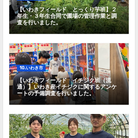
【いわきフィールド とっくり芋班】２
年生・３年生合同で圃場の管理作業と調
査を行いました。
10.いわき市
【いわきフィールド イチジク班（流
通）】いわき産イチジクに関するアンケ
ートの予備調査を行いました。