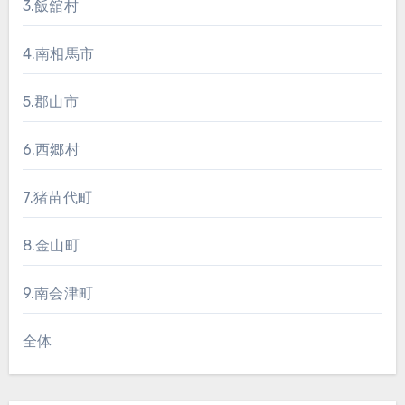
3.飯舘村
4.南相馬市
5.郡山市
6.西郷村
7.猪苗代町
8.金山町
9.南会津町
全体