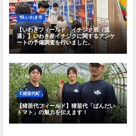
10.いわき市
【いわきフィールド イチジク班（流
通）】いわき産イチジクに関するアンケ
ートの予備調査を行いました。
7.猪苗代町
【猪苗代フィールド】猪苗代「ばんだい
トマト」の魅力を伝えます！