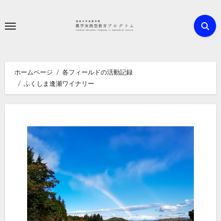
内
容
を
ス
キ
ホームページ
各フィールドの活動記録
ッ
ふくしま逢瀬ワイナリー
プ