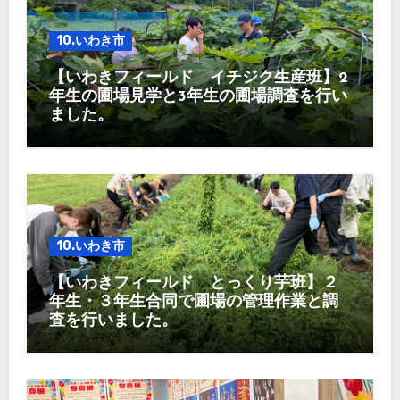
10.いわき市
【いわきフィールド イチジク生産班】2
年生の圃場見学と3年生の圃場調査を行い
ました。
10.いわき市
【いわきフィールド とっくり芋班】２
年生・３年生合同で圃場の管理作業と調
査を行いました。