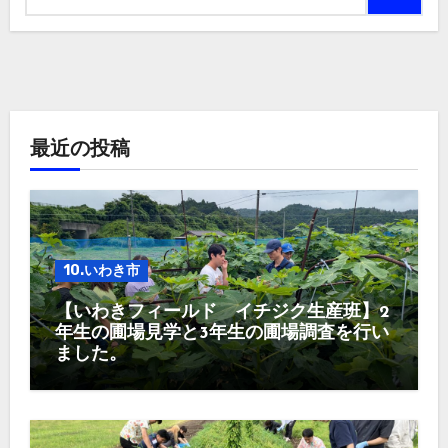
最近の投稿
10.いわき市
【いわきフィールド イチジク生産班】2
年生の圃場見学と3年生の圃場調査を行い
ました。