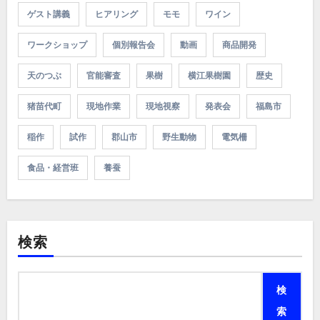
ゲスト講義
ヒアリング
モモ
ワイン
ワークショップ
個別報告会
動画
商品開発
天のつぶ
官能審査
果樹
横江果樹園
歴史
猪苗代町
現地作業
現地視察
発表会
福島市
稲作
試作
郡山市
野生動物
電気柵
食品・経営班
養蚕
検索
検
索