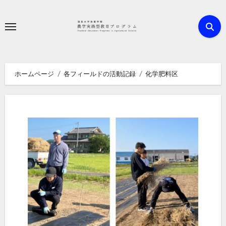
内
容
を
ス
キ
ホームページ
各フィールドの活動記録
化学肥料区
ッ
プ