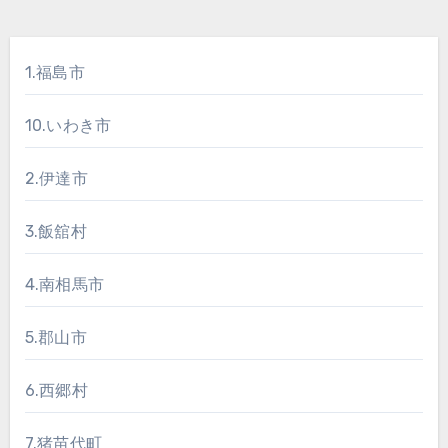
1.福島市
10.いわき市
2.伊達市
3.飯舘村
4.南相馬市
5.郡山市
6.西郷村
7.猪苗代町