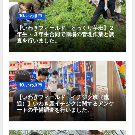
10.いわき市
【いわきフィールド とっくり芋班】２
年生・３年生合同で圃場の管理作業と調
査を行いました。
10.いわき市
【いわきフィールド イチジク班（流
通）】いわき産イチジクに関するアンケ
ートの予備調査を行いました。