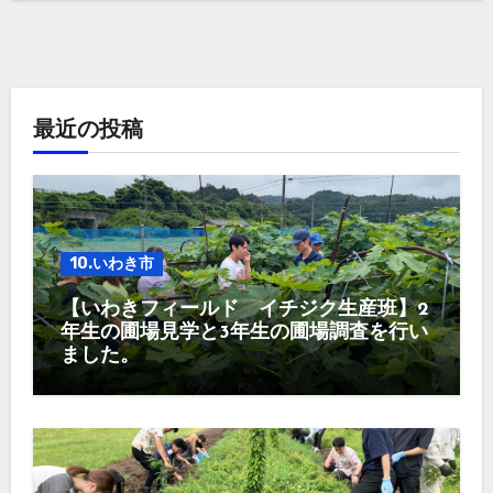
最近の投稿
10.いわき市
【いわきフィールド イチジク生産班】2
年生の圃場見学と3年生の圃場調査を行い
ました。