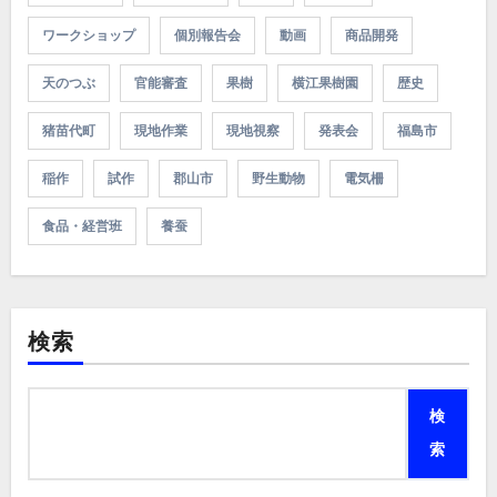
ワークショップ
個別報告会
動画
商品開発
天のつぶ
官能審査
果樹
横江果樹園
歴史
猪苗代町
現地作業
現地視察
発表会
福島市
稲作
試作
郡山市
野生動物
電気柵
食品・経営班
養蚕
検索
検
索