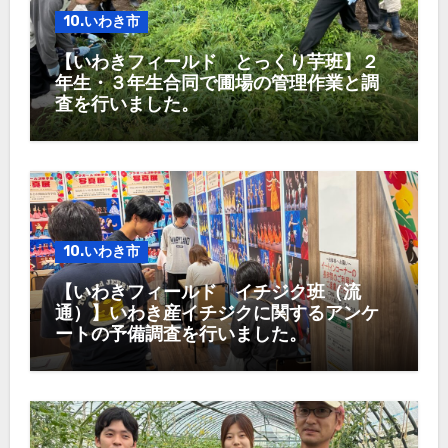
10.いわき市
【いわきフィールド とっくり芋班】２
年生・３年生合同で圃場の管理作業と調
査を行いました。
10.いわき市
【いわきフィールド イチジク班（流
通）】いわき産イチジクに関するアンケ
ートの予備調査を行いました。