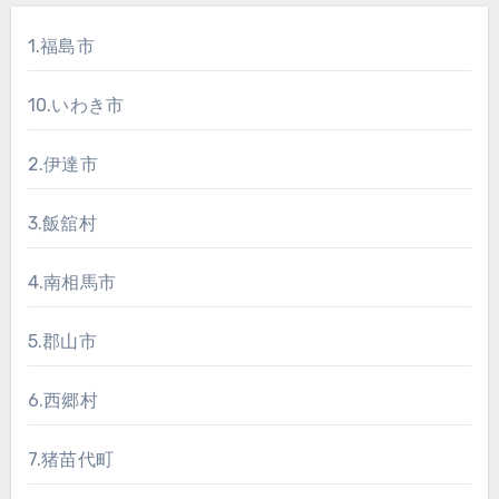
1.福島市
10.いわき市
2.伊達市
3.飯舘村
4.南相馬市
5.郡山市
6.西郷村
7.猪苗代町