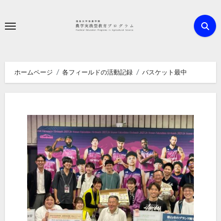
内
容
を
ス
キ
ホームページ
各フィールドの活動記録
バスケット最中
ッ
プ